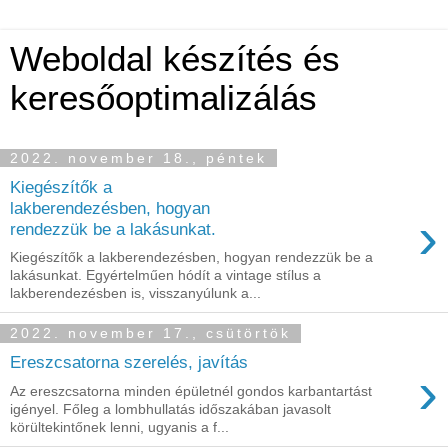
Weboldal készítés és
keresőoptimalizálás
2022. november 18., péntek
Kiegészítők a
lakberendezésben, hogyan
›
rendezzük be a lakásunkat.
Kiegészítők a lakberendezésben, hogyan rendezzük be a
lakásunkat. Egyértelműen hódít a vintage stílus a
lakberendezésben is, visszanyúlunk a...
2022. november 17., csütörtök
Ereszcsatorna szerelés, javítás
›
Az ereszcsatorna minden épületnél gondos karbantartást
igényel. Főleg a lombhullatás időszakában javasolt
körültekintőnek lenni, ugyanis a f...