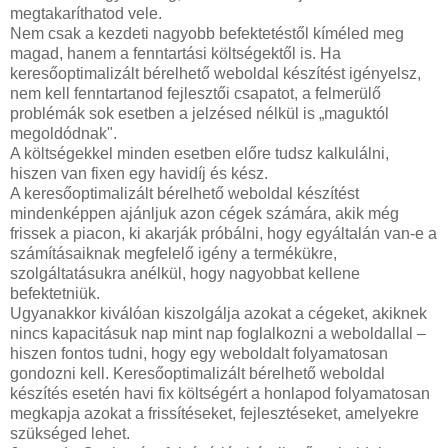
megtakaríthatod vele.
Nem csak a kezdeti nagyobb befektetéstől kíméled meg
magad, hanem a fenntartási költségektől is. Ha
keresőoptimalizált bérelhető weboldal készítést igényelsz,
nem kell fenntartanod fejlesztői csapatot, a felmerülő
problémák sok esetben a jelzésed nélkül is „maguktól
megoldódnak".
A költségekkel minden esetben előre tudsz kalkulálni,
hiszen van fixen egy havidíj és kész.
A keresőoptimalizált bérelhető weboldal készítést
mindenképpen ajánljuk azon cégek számára, akik még
frissek a piacon, ki akarják próbálni, hogy egyáltalán van-e a
számításaiknak megfelelő igény a termékükre,
szolgáltatásukra anélkül, hogy nagyobbat kellene
befektetniük.
Ugyanakkor kiválóan kiszolgálja azokat a cégeket, akiknek
nincs kapacitásuk nap mint nap foglalkozni a weboldallal –
hiszen fontos tudni, hogy egy weboldalt folyamatosan
gondozni kell. Keresőoptimalizált bérelhető weboldal
készítés esetén havi fix költségért a honlapod folyamatosan
megkapja azokat a frissítéseket, fejlesztéseket, amelyekre
szükséged lehet.