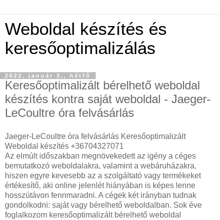
Weboldal készítés és
keresőoptimalizálás
2022. január 3., hétfő
Keresőoptimalizált bérelhető weboldal
készítés kontra saját weboldal - Jaeger-
LeCoultre óra felvásárlás
Jaeger-LeCoultre óra felvásárlás Keresőoptimalizált
Weboldal készítés +36704327071
Az elmúlt időszakban megnövekedett az igény a céges
bemutatkozó weboldalakra, valamint a webáruházakra,
hiszen egyre kevesebb az a szolgáltató vagy termékeket
értékesítő, aki online jelenlét hiányában is képes lenne
hosszútávon fennmaradni. A cégek két irányban tudnak
gondolkodni: saját vagy bérelhető weboldalban. Sok éve
foglalkozom keresőoptimalizált bérelhető weboldal