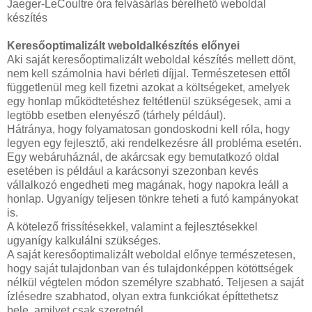
Jaeger-LeCoultre óra felvásárlás bérelhető weboldal
készítés
Keresőoptimalizált weboldalkészítés előnyei
Aki saját keresőoptimalizált weboldal készítés mellett dönt,
nem kell számolnia havi bérleti díjjal. Természetesen ettől
függetlenül meg kell fizetni azokat a költségeket, amelyek
egy honlap működtetéshez feltétlenül szükségesek, ami a
legtöbb esetben elenyésző (tárhely például).
Hátránya, hogy folyamatosan gondoskodni kell róla, hogy
legyen egy fejlesztő, aki rendelkezésre áll probléma esetén.
Egy webáruháznál, de akárcsak egy bemutatkozó oldal
esetében is például a karácsonyi szezonban kevés
vállalkozó engedheti meg magának, hogy napokra leáll a
honlap. Ugyanígy teljesen tönkre teheti a futó kampányokat
is.
A kötelező frissítésekkel, valamint a fejlesztésekkel
ugyanígy kalkulálni szükséges.
A saját keresőoptimalizált weboldal előnye természetesen,
hogy saját tulajdonban van és tulajdonképpen kötöttségek
nélkül végtelen módon személyre szabható. Teljesen a saját
ízlésedre szabhatod, olyan extra funkciókat építtethetsz
bele, amilyet csak szeretnél.