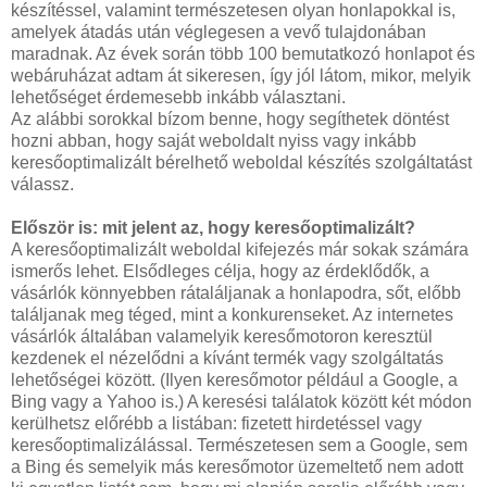
készítéssel, valamint természetesen olyan honlapokkal is,
amelyek átadás után véglegesen a vevő tulajdonában
maradnak. Az évek során több 100 bemutatkozó honlapot és
webáruházat adtam át sikeresen, így jól látom, mikor, melyik
lehetőséget érdemesebb inkább választani.
Az alábbi sorokkal bízom benne, hogy segíthetek döntést
hozni abban, hogy saját weboldalt nyiss vagy inkább
keresőoptimalizált bérelhető weboldal készítés szolgáltatást
válassz.
Először is: mit jelent az, hogy keresőoptimalizált?
A keresőoptimalizált weboldal kifejezés már sokak számára
ismerős lehet. Elsődleges célja, hogy az érdeklődők, a
vásárlók könnyebben rátaláljanak a honlapodra, sőt, előbb
találjanak meg téged, mint a konkurenseket. Az internetes
vásárlók általában valamelyik keresőmotoron keresztül
kezdenek el nézelődni a kívánt termék vagy szolgáltatás
lehetőségei között. (Ilyen keresőmotor például a Google, a
Bing vagy a Yahoo is.) A keresési találatok között két módon
kerülhetsz előrébb a listában: fizetett hirdetéssel vagy
keresőoptimalizálással. Természetesen sem a Google, sem
a Bing és semelyik más keresőmotor üzemeltető nem adott