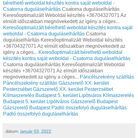
bérelhető weboldal készítés kontra saját weboldal -
Csatorna duguláselhárítás
Csatorna duguláselhárítás
Keresőoptimalizált Weboldal készítés +36704327071 Az
elmúlt időszakban megnövekedett az igény a céges...
Keresőoptimalizált bérelhető weboldal készítés kontra saját
weboldal - Csatorna duguláselhárítás
Csatorna
duguláselhárítás Keresőoptimalizált Weboldal készítés
+36704327071 Az elmúlt időszakban megnövekedett az
igény a céges...
Keresőoptimalizált bérelhető weboldal
készítés kontra saját weboldal - Csatorna duguláselhárítás
Csatorna duguláselhárítás Keresőoptimalizált Weboldal
készítés +36704327071 Az elmúlt időszakban
megnövekedett az igény a céges...
Páncélszekrény szállítás
Páncélszekrény szállítás
Gázszerelő XX. kerület
Pesterzsébet
Gázszerelő XX. kerület Pesterzsébet
Klímaszerelés Budapest 5. kerület Lipótváros
Klímaszerelés
Budapest 5. kerület Lipótváros
Gázszerelő Budapest
Gázszerelő Budapest
Padló összefolyó duguláselhárítás
Padló összefolyó duguláselhárítás
dátum:
január 03, 2022