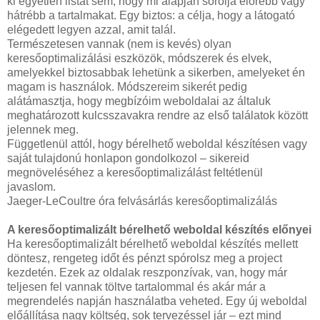
ki egyetlen listát sem, hogy mi alapján sorolja előrébb vagy
hátrébb a tartalmakat. Egy biztos: a célja, hogy a látogató
elégedett legyen azzal, amit talál.
Természetesen vannak (nem is kevés) olyan
keresőoptimalizálási eszközök, módszerek és elvek,
amelyekkel biztosabbak lehetünk a sikerben, amelyeket én
magam is használok. Módszereim sikerét pedig
alátámasztja, hogy megbízóim weboldalai az általuk
meghatározott kulcsszavakra rendre az első találatok között
jelennek meg.
Függetlenül attól, hogy bérelhető weboldal készítésen vagy
saját tulajdonú honlapon gondolkozol – sikereid
megnöveléséhez a keresőoptimalizálást feltétlenül
javaslom.
Jaeger-LeCoultre óra felvásárlás keresőoptimalizálás
A keresőoptimalizált bérelhető weboldal készítés előnyei
Ha keresőoptimalizált bérelhető weboldal készítés mellett
döntesz, rengeteg időt és pénzt spórolsz meg a project
kezdetén. Ezek az oldalak reszponzívak, van, hogy már
teljesen fel vannak töltve tartalommal és akár már a
megrendelés napján használatba veheted. Egy új weboldal
előállítása nagy költség, sok tervezéssel jár – ezt mind