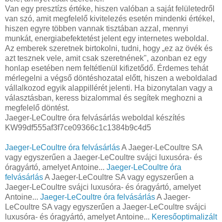
Van egy presztízs értéke, hiszen valóban a saját felületedről
van szó, amit megfelelő kivitelezés esetén mindenki értékel,
hiszen egyre többen vannak tisztában azzal, mennyi
munkát, energiabefektetést jelent egy internetes weboldal.
Az emberek szeretnek birtokolni, tudni, hogy „ez az övék és
azt tesznek vele, amit csak szeretnének", azonban ez egy
honlap esetében nem feltétlenül kifizetődő. Érdemes tehát
mérlegelni a végső döntéshozatal előtt, hiszen a weboldalad
vállalkozod egyik alappillérét jelenti. Ha bizonytalan vagy a
választásban, keress bizalommal és segítek meghozni a
megfelelő döntést.
Jaeger-LeCoultre óra felvásárlás weboldal készítés
KW99df555af3f7ce09366c1c1384b9c4d5
Jaeger-LeCoultre óra felvásárlás
A Jaeger-LeCoultre SA
vagy egyszerűen a Jaeger-LeCoultre svájci luxusóra- és
óragyártó, amelyet Antoine...
Jaeger-LeCoultre óra
felvásárlás
A Jaeger-LeCoultre SA vagy egyszerűen a
Jaeger-LeCoultre svájci luxusóra- és óragyártó, amelyet
Antoine...
Jaeger-LeCoultre óra felvásárlás
A Jaeger-
LeCoultre SA vagy egyszerűen a Jaeger-LeCoultre svájci
luxusóra- és óragyártó, amelyet Antoine...
Keresőoptimalizált