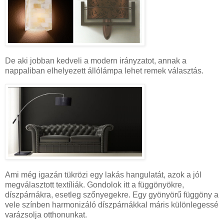
De aki jobban kedveli a modern irányzatot, annak a
nappaliban elhelyezett állólámpa lehet remek választás.
Ami még igazán tükrözi egy lakás hangulatát, azok a jól
megválasztott textíliák. Gondolok itt a függönyökre,
díszpárnákra, esetleg szőnyegekre. Egy gyönyörű függöny a
vele színben harmonizáló díszpárnákkal máris különlegessé
varázsolja otthonunkat.