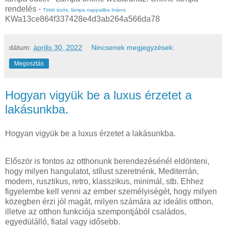
rendelés -
Több izzós, lámpa nappaliba Inárcs
KWa13ce864f337428e4d3ab264a566da78
dátum:
április 30, 2022
Nincsenek megjegyzések:
Megosztás
Hogyan vigyük be a luxus érzetet a
lakásunkba.
Hogyan vigyük be a luxus érzetet a lakásunkba.
Először is fontos az otthonunk berendezésénél eldönteni,
hogy milyen hangulatot, stílust szeretnénk. Mediterrán,
modern, rusztikus, retro, klasszikus, minimál, stb. Ehhez
figyelembe kell venni az ember személyiségét, hogy milyen
közegben érzi jól magát, milyen számára az ideális otthon,
illetve az otthon funkciója szempontjából családos,
egyedülálló, fiatal vagy idősebb.