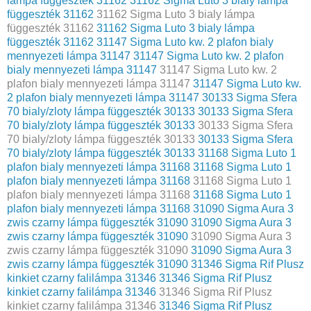
lámpa függeszték 31162
31162 Sigma Luto 3 bialy lámpa
függeszték 31162
31162 Sigma Luto 3 bialy lámpa
függeszték 31162
31162 Sigma Luto 3 bialy lámpa
függeszték 31162
31147 Sigma Luto kw. 2 plafon bialy
mennyezeti lámpa 31147
31147 Sigma Luto kw. 2 plafon
bialy mennyezeti lámpa 31147
31147 Sigma Luto kw. 2
plafon bialy mennyezeti lámpa 31147
31147 Sigma Luto kw.
2 plafon bialy mennyezeti lámpa 31147
30133 Sigma Sfera
70 bialy/zloty lámpa függeszték 30133
30133 Sigma Sfera
70 bialy/zloty lámpa függeszték 30133
30133 Sigma Sfera
70 bialy/zloty lámpa függeszték 30133
30133 Sigma Sfera
70 bialy/zloty lámpa függeszték 30133
31168 Sigma Luto 1
plafon bialy mennyezeti lámpa 31168
31168 Sigma Luto 1
plafon bialy mennyezeti lámpa 31168
31168 Sigma Luto 1
plafon bialy mennyezeti lámpa 31168
31168 Sigma Luto 1
plafon bialy mennyezeti lámpa 31168
31090 Sigma Aura 3
zwis czarny lámpa függeszték 31090
31090 Sigma Aura 3
zwis czarny lámpa függeszték 31090
31090 Sigma Aura 3
zwis czarny lámpa függeszték 31090
31090 Sigma Aura 3
zwis czarny lámpa függeszték 31090
31346 Sigma Rif Plusz
kinkiet czarny falilámpa 31346
31346 Sigma Rif Plusz
kinkiet czarny falilámpa 31346
31346 Sigma Rif Plusz
kinkiet czarny falilámpa 31346
31346 Sigma Rif Plusz