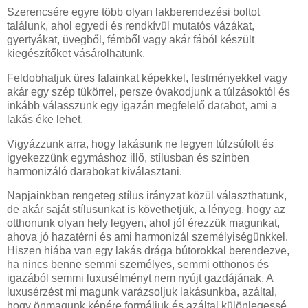
Szerencsére egyre több olyan lakberendezési boltot
találunk, ahol egyedi és rendkívül mutatós vázákat,
gyertyákat, üvegből, fémből vagy akár fából készült
kiegészítőket vásárolhatunk.
Feldobhatjuk üres falainkat képekkel, festményekkel vagy
akár egy szép tükörrel, persze óvakodjunk a túlzásoktól és
inkább válasszunk egy igazán megfelelő darabot, ami a
lakás éke lehet.
Vigyázzunk arra, hogy lakásunk ne legyen túlzsúfolt és
igyekezzünk egymáshoz illő, stílusban és színben
harmonizáló darabokat kiválasztani.
Napjainkban rengeteg stílus irányzat közül választhatunk,
de akár saját stílusunkat is követhetjük, a lényeg, hogy az
otthonunk olyan hely legyen, ahol jól érezzük magunkat,
ahova jó hazatérni és ami harmonizál személyiségünkkel.
Hiszen hiába van egy lakás drága bútorokkal berendezve,
ha nincs benne semmi személyes, semmi otthonos és
igazából semmi luxusélményt nem nyújt gazdájának. A
luxusérzést mi magunk varázsoljuk lakásunkba, azáltal,
hogy önmagunk képére formáljuk és azáltal különlegessé,