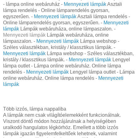
- lámpa online webáruház -
Mennyezeti lámpák
Asztali
lámpa rendelés - Online lámparendelés gyorsan,
egyszerűen. -
Mennyezeti lámpák
Asztali lámpa rendelés -
Online lámparendelés gyorsan, egyszerűen. -
Mennyezeti
lámpák
Lámpák webáruháza, online lámpaszalon. -
Mennyezeti lámpák
Lámpák webáruháza, online
lámpaszalon. -
Mennyezeti lámpák
Lámpa webshop -
Széles választékban, kristály / klassztikus lámpák. -
Mennyezeti lámpák
Lámpa webshop - Széles választékban,
kristály / klassztikus lámpák. -
Mennyezeti lámpák
Lengyel
lámpa outlet - Lámpa online webáruház. Online lámpa
rendelés -
Mennyezeti lámpák
Lengyel lámpa outlet - Lámpa
online webáruház. Online lámpa rendelés -
Mennyezeti
lámpák
Több izzós, lámpa nappaliba
A lámpák nem csak világítóelemekként funkcionálnak.
Viszont döntő módon hozzájárulnak a helyiségében
uralkodó hangulatos légkörhöz. Emellett a több izzós
lámpák igazán figyelemfelkeltőek lehetnek, valamint