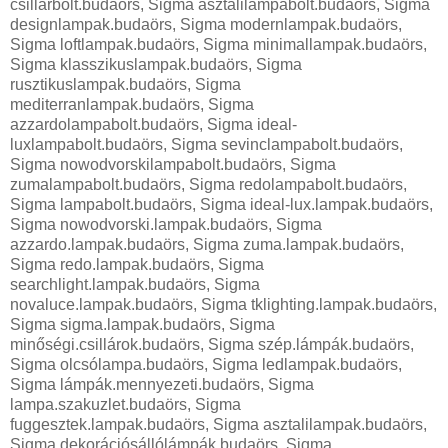
csillarbolt.budaörs, Sigma asztalilámpabolt.budaörs, Sigma
designlampak.budaörs, Sigma modernlampak.budaörs,
Sigma loftlampak.budaörs, Sigma minimallampak.budaörs,
Sigma klasszikuslampak.budaörs, Sigma
rusztikuslampak.budaörs, Sigma
mediterranlampak.budaörs, Sigma
azzardolampabolt.budaörs, Sigma ideal-
luxlampabolt.budaörs, Sigma sevinclampabolt.budaörs,
Sigma nowodvorskilampabolt.budaörs, Sigma
zumalampabolt.budaörs, Sigma redolampabolt.budaörs,
Sigma lampabolt.budaörs, Sigma ideal-lux.lampak.budaörs,
Sigma nowodvorski.lampak.budaörs, Sigma
azzardo.lampak.budaörs, Sigma zuma.lampak.budaörs,
Sigma redo.lampak.budaörs, Sigma
searchlight.lampak.budaörs, Sigma
novaluce.lampak.budaörs, Sigma tklighting.lampak.budaörs,
Sigma sigma.lampak.budaörs, Sigma
minőségi.csillárok.budaörs, Sigma szép.lámpák.budaörs,
Sigma olcsólampa.budaörs, Sigma ledlampak.budaörs,
Sigma lámpák.mennyezeti.budaörs, Sigma
lampa.szakuzlet.budaörs, Sigma
fuggesztek.lampak.budaörs, Sigma asztalilampak.budaörs,
Sigma dekorációsállólámpák.budaörs, Sigma