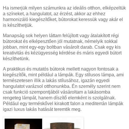
Ha ismerjük milyen számunkra az ideális otthon, elképzeltük
a színeket, a hangulatot, az érzést, akkor az ehhez
harmonizáló kiegészítőket, bútorokat keressük vagy akár el
is készíthetjük.
Manapság sok helyen láttam felújított vagy átalakított régi
bútorokat és elképesztően jól mutatnak, némelyik sokkal
jobban, mint egy-egy boltban vásárolt darab. Csak egy kis
kreativitás és kézügyesség kérdése és máris egyedi bútort
készíthetünk.
A praktikus és mutatós bútorok mellett nagyon fontosak a
kiegészítők, mint például a lámpák. Egy stílusos lámpa, ami
természetesen illik a lakás stílusához, igazán egyedi
hangulatot varázsol otthonunkba. Én személy szerint nem
csak funkció szempontjából vásároltam a lakásomba
rengeteg lámpát, hanem díszítő elemként is szolgálnak.
Például egy terméskővel kirakott falon a mediterrán lámpák
igazi luxus lakás hatását teremtik meg.