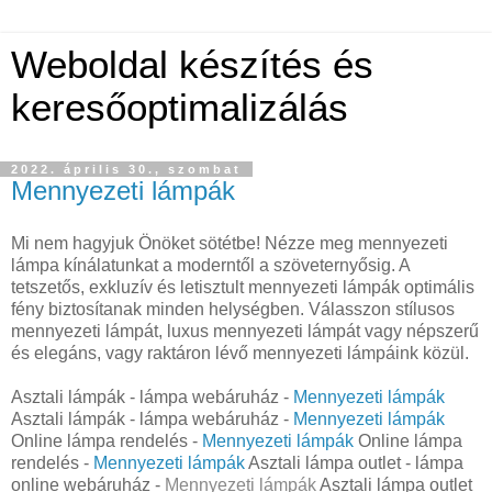
Weboldal készítés és
keresőoptimalizálás
2022. április 30., szombat
Mennyezeti lámpák
Mi nem hagyjuk Önöket sötétbe! Nézze meg mennyezeti
lámpa kínálatunkat a moderntől a szöveternyősig. A
tetszetős, exkluzív és letisztult mennyezeti lámpák optimális
fény biztosítanak minden helységben. Válasszon stílusos
mennyezeti lámpát, luxus mennyezeti lámpát vagy népszerű
és elegáns, vagy raktáron lévő mennyezeti lámpáink közül.
Asztali lámpák - lámpa webáruház -
Mennyezeti lámpák
Asztali lámpák - lámpa webáruház -
Mennyezeti lámpák
Online lámpa rendelés -
Mennyezeti lámpák
Online lámpa
rendelés -
Mennyezeti lámpák
Asztali lámpa outlet - lámpa
online webáruház -
Mennyezeti lámpák
Asztali lámpa outlet