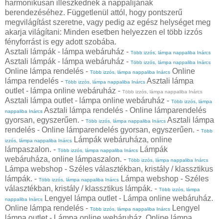
harmonikusan illeszkednek a nappalijának
berendezéséhez. Függetlenül attól, hogy pontszerű
megvilágítást szeretne, vagy pedig az egész helységet meg
akarja világítani: Minden esetben helyezzen el több izzós
fényforrást is egy adott szobába.
Asztali lámpák - lámpa webáruház -
Több izzós, lámpa nappaliba Inárcs
Asztali lámpák - lámpa webáruház -
Több izzós, lámpa nappaliba Inárcs
Online lámpa rendelés -
Online
Több izzós, lámpa nappaliba Inárcs
lámpa rendelés -
Asztali lámpa
Több izzós, lámpa nappaliba Inárcs
outlet - lámpa online webáruház -
Több izzós, lámpa nappaliba Inárcs
Asztali lámpa outlet - lámpa online webáruház -
Több izzós, lámpa
Asztali lámpa rendelés - Online lámparendelés
nappaliba Inárcs
gyorsan, egyszerűen. -
Asztali lámpa
Több izzós, lámpa nappaliba Inárcs
rendelés - Online lámparendelés gyorsan, egyszerűen. -
Több
Lámpák webáruháza, online
izzós, lámpa nappaliba Inárcs
lámpaszalon. -
Lámpák
Több izzós, lámpa nappaliba Inárcs
webáruháza, online lámpaszalon. -
Több izzós, lámpa nappaliba Inárcs
Lámpa webshop - Széles választékban, kristály / klassztikus
lámpák. -
Lámpa webshop - Széles
Több izzós, lámpa nappaliba Inárcs
választékban, kristály / klassztikus lámpák. -
Több izzós, lámpa
Lengyel lámpa outlet - Lámpa online webáruház.
nappaliba Inárcs
Online lámpa rendelés -
Lengyel
Több izzós, lámpa nappaliba Inárcs
lámpa outlet - Lámpa online webáruház. Online lámpa