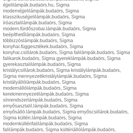
éjjelilámpák.budaörs.hu, Sigma
modernéjjelilámpák.budaörs, Sigma
klasszikuséjjelilámpák.budaörs, Sigma
íróasztalilámpák.budaörs, Sigma
modern.fürdőszobai.lámpák.budaörs, Sigma
beépíthetőlámpák.budaörs, Sigma
többizzóslámpák.budaörs, Sigma
konyhai.függesztékek.budaörs, Sigma
konyhai.csillárok.budaörs, Sigma falilámpák.budaörs, Sigma
falikarok.budaörs, Sigma gyereklámpák.budaörs, Sigma
gyerekasztalilámpák.budaörs, Sigma
kristálycsillárok.budaörs, Sigma kristálylámpák.budaörs,
Sigma mennyezetikristálylámpák.budaörs, Sigma
kristályállólámpák.budaörs, Sigma
modernállólámpák.budaörs, Sigma
kerekmennyezetilámpák.budaörs, Sigma
sínrendszerlámpák.budaörs, Sigma
ernyősasztalil.lámpák.budaörs, Sigma
ernyősálló.lámpák.budaörs, Sigma ernyőscsillárok.budaörs,
Sigma kültéri.lámpák.budaörs, Sigma
modernkültérifalilámpák.budaörs, Sigma
falilámpák.budaörs, Sigma kültériállólámpák.budaörs,