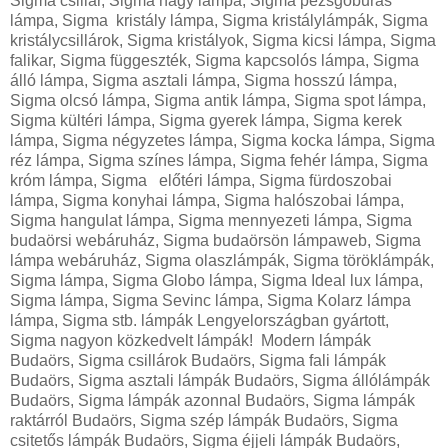
Sigma csillár, Sigma nagy lámpa, Sigma pezsgőburás
lámpa, Sigma kristály lámpa, Sigma kristálylámpák, Sigma
kristálycsillárok, Sigma kristályok, Sigma kicsi lámpa, Sigma
falikar, Sigma függeszték, Sigma kapcsolós lámpa, Sigma
álló lámpa, Sigma asztali lámpa, Sigma hosszú lámpa,
Sigma olcsó lámpa, Sigma antik lámpa, Sigma spot lámpa,
Sigma kültéri lámpa, Sigma gyerek lámpa, Sigma kerek
lámpa, Sigma négyzetes lámpa, Sigma kocka lámpa, Sigma
réz lámpa, Sigma színes lámpa, Sigma fehér lámpa, Sigma
króm lámpa, Sigma előtéri lámpa, Sigma fürdoszobai
lámpa, Sigma konyhai lámpa, Sigma halószobai lámpa,
Sigma hangulat lámpa, Sigma mennyezeti lámpa, Sigma
budaörsi webáruház, Sigma budaörsön lámpaweb, Sigma
lámpa webáruház, Sigma olaszlámpák, Sigma töröklámpák,
Sigma lámpa, Sigma Globo lámpa, Sigma Ideal lux lámpa,
Sigma lámpa, Sigma Sevinc lámpa, Sigma Kolarz lámpa
lámpa, Sigma stb. lámpák Lengyelországban gyártott,
Sigma nagyon közkedvelt lámpák! Modern lámpák
Budaörs, Sigma csillárok Budaörs, Sigma fali lámpák
Budaörs, Sigma asztali lámpák Budaörs, Sigma állólámpák
Budaörs, Sigma lámpák azonnal Budaörs, Sigma lámpák
raktárról Budaörs, Sigma szép lámpák Budaörs, Sigma
csitetős lámpák Budaörs, Sigma éjjeli lámpák Budaörs,