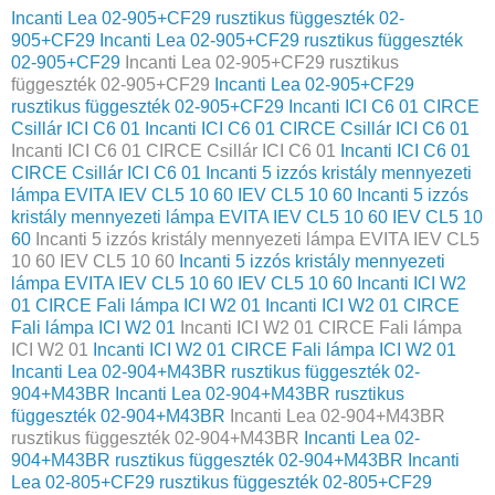
Incanti Lea 02-905+CF29 rusztikus függeszték 02-
905+CF29
Incanti Lea 02-905+CF29 rusztikus függeszték
02-905+CF29
Incanti Lea 02-905+CF29 rusztikus
függeszték 02-905+CF29
Incanti Lea 02-905+CF29
rusztikus függeszték 02-905+CF29
Incanti ICI C6 01 CIRCE
Csillár ICI C6 01
Incanti ICI C6 01 CIRCE Csillár ICI C6 01
Incanti ICI C6 01 CIRCE Csillár ICI C6 01
Incanti ICI C6 01
CIRCE Csillár ICI C6 01
Incanti 5 izzós kristály mennyezeti
lámpa EVITA IEV CL5 10 60 IEV CL5 10 60
Incanti 5 izzós
kristály mennyezeti lámpa EVITA IEV CL5 10 60 IEV CL5 10
60
Incanti 5 izzós kristály mennyezeti lámpa EVITA IEV CL5
10 60 IEV CL5 10 60
Incanti 5 izzós kristály mennyezeti
lámpa EVITA IEV CL5 10 60 IEV CL5 10 60
Incanti ICI W2
01 CIRCE Fali lámpa ICI W2 01
Incanti ICI W2 01 CIRCE
Fali lámpa ICI W2 01
Incanti ICI W2 01 CIRCE Fali lámpa
ICI W2 01
Incanti ICI W2 01 CIRCE Fali lámpa ICI W2 01
Incanti Lea 02-904+M43BR rusztikus függeszték 02-
904+M43BR
Incanti Lea 02-904+M43BR rusztikus
függeszték 02-904+M43BR
Incanti Lea 02-904+M43BR
rusztikus függeszték 02-904+M43BR
Incanti Lea 02-
904+M43BR rusztikus függeszték 02-904+M43BR
Incanti
Lea 02-805+CF29 rusztikus függeszték 02-805+CF29