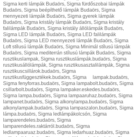
Sigma kerti lámpák Budaörs, Sigma fürdőszobai lámpák
Budaörs, Sigma beépíthető lámpák Budaörs, Sigma
mennyezeti lámpák Budaörs, Sigma gyerek lámpák
Budaörs, Sigma kristály lámpák Budaörs, Sigma kristály
falilámpák Budaörs, Sigma kristály állólámpák Budaörs,
Sigma LED lámpák Budaörs, Sigma LED falilámpák
Budaörs, Sigma LED mennyezeti lámpák Budaörs, Sigma
Loft stílusú lámpák Budaörs, Sigma Minimál stílusú lámpák
Budaörs, Sigma mediterrán stílusú lámpák Budaörs, Sigma
rusztikuslampak, Sigma rusztikuslámpák.budaörs, Sigma
rusztikusállólámpák, Sigma rusztikusasztalilámpák, Sigma
rusztikuscsillárok.budaörs, Sigma
rusztikusfüggesztékek.budaörs, Sigma lampak.budaörs,
Sigma fenyforras.budaörs, Sigma lampabolt.budaörs, Sigma
csillarbolt.budaörs, Sigma lampaker.eskedes.budaörs,
Sigma lampa.budaörs, Sigma lampaaruhaz.budaörs, Sigma
lampanet.budaörs, Sigma alkonylampa.budaörs, Sigma
alkonylampak.budaörs, Sigma lampaszalon.budaörs, Sigma
lámpa.budaörs, Sigma ledlámpákolcsón, Sigma
lamparendeles.budaörs, Sigma
lamparendeles.raktárról.budaörs, Sigma
ledlampaaruaz.budaörs, Sigma ledarhuaz.budaörs, Sigma