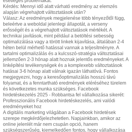
esetleges problémákat.
Kérdés: Mennyi idő alatt várható eredmény az elemzés
alapján végrehajtott változtatások után?
Válasz: Az eredmények megjelenése több tényezőtől függ,
beleértve a weboldal jelenlegi állapotát, a verseny
erősségét és a végrehajtott változtatások mértékét. A
technikai javítások, mint például a betöltési sebesség
optimalizálása vagy a törött linkek kijavítása, általában 2-4
héten belül mérhető hatással vannak a teljesítményre. A
tartalmi optimalizálás és a kulcsszó-stratégia változtatásai
jellemzően 2-3 hónap alatt hoznak jelentős eredményeket. A
linképítési tevékenységek és a komplexebb változtatások
hatásai 3-6 hónap alatt válnak igazán láthatóvá. Fontos
megjegyezni, hogy a keresőoptimalizálás hosszú távú
folyamat, és a fenntartható eredmények eléréséhez türelem
és következetes munka szükséges.
Facebook
hirdetéskezelés 2025 - Robbantsa fel vállalkozása sikerét:
Professzionális Facebook hirdetéskezelés, ami valódi
eredményeket hoz
A digitális marketing világában a Facebook hirdetések
szerepe megkérdőjelezhetetlen. Napjainkban, amikor az
online jelenlét már nem csupán opció, hanem
szükségszerűség, kiemelkedően fontos, hogy vállalkozása