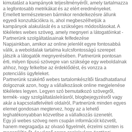
kimutatást a kampányok teljesítményéről, amely tartalmazza
a legfontosabb metrikákat és az elért eredményeket.
Emellett természetesen bármikor rendelkezésre állunk
egyedi konzultációkra is, ahol megbeszélhetjük a
kampányok alakulását és a szükséges módosításokat.
A
tökéletes webes szöveg, amely megnyeri a látogatóinkat -
Partnerünk szolgáltatásainak felfedezése
Napjainkban, amikor az online jelenlét egyre fontosabbá
válik, a weboldalak tartalma kulcsfontosságú szerepet
játszik a látogatók megnyerésében. Partnerünk pontosan
érti, milyen típusú szövegre van szüksége egy weboldalnak
ahhoz, hogy felkeltse az érdeklődést, és vonzza a
potenciális ügyfeleket.
Partnerünk szakértő webes tartalomkészítői fáradhatatlanul
dolgoznak azon, hogy a vállalkozások online megjelenése
tökéletes legyen. Legyen szó bemutatkozó szövegről,
termék- vagy szolgáltatásleírásról, blogbejegyzésről vagy
akár a kapcsolatfelvételi oldalról, Partnerünk minden egyes
elemet gondosan megtervez, hogy az a lehető
leghatékonyabban közvetítse a vállalkozás üzenetét.
Egy jó webes szöveg nem csupán információt közvetít,
hanem megragadja az olvasó figyelmét, érzelmi szinten is