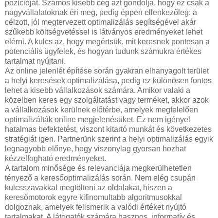
pozícióját. Számos kisebb cég azt gondolja, hogy ez csak a
nagyvállalatoknak éri meg, pedig éppen ellenkezőleg: a
célzott, jól megtervezett optimalizálás segítségével akár
szűkebb költségvetéssel is látványos eredményeket lehet
elérni. A kulcs az, hogy megértsük, mit keresnek pontosan a
potenciális ügyfelek, és hogyan tudunk számukra értékes
tartalmat nyújtani.
Az online jelenlét építése során gyakran elhanyagolt terület
a helyi keresések optimalizálása, pedig ez különösen fontos
lehet a kisebb vállalkozások számára. Amikor valaki a
közelben keres egy szolgáltatást vagy terméket, akkor azok
a vállalkozások kerülnek előtérbe, amelyek megfelelően
optimalizálták online megjelenésüket. Ez nem igényel
hatalmas befektetést, viszont kitartó munkát és következetes
stratégiát igen. Partnerünk szerint a helyi optimalizálás egyik
legnagyobb előnye, hogy viszonylag gyorsan hozhat
kézzelfogható eredményeket.
A tartalom minősége és relevanciája megkerülhetetlen
tényező a keresőoptimalizálás során. Nem elég csupán
kulcsszavakkal megtölteni az oldalakat, hiszen a
keresőmotorok egyre kifinomultabb algoritmusokkal
dolgoznak, amelyek felismerik a valódi értéket nyújtó
tartalmakat. A látogatók számára hasznos, informatív és