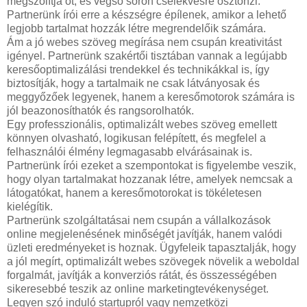
megszólítja őt, és végső soron cselekvésre ösztönzi.
Partnerünk írói erre a készségre épílenek, amikor a lehető
legjobb tartalmat hozzák létre megrendelőik számára.
Ám a jó webes szöveg megírása nem csupán kreativitást
igényel. Partnerünk szakértői tisztában vannak a legújabb
keresőoptimalizálási trendekkel és technikákkal is, így
biztosítják, hogy a tartalmaik ne csak látványosak és
meggyőzőek legyenek, hanem a keresőmotorok számára is
jól beazonosíthatók és rangsorolhatók.
Egy professzionális, optimalizált webes szöveg emellett
könnyen olvasható, logikusan felépített, és megfelel a
felhasználói élmény legmagasabb elvárásainak is.
Partnerünk írói ezeket a szempontokat is figyelembe veszik,
hogy olyan tartalmakat hozzanak létre, amelyek nemcsak a
látogatókat, hanem a keresőmotorokat is tökéletesen
kielégítik.
Partnerünk szolgáltatásai nem csupán a vállalkozások
online megjelenésének minőségét javítják, hanem valódi
üzleti eredményeket is hoznak. Ügyfeleik tapasztalják, hogy
a jól megírt, optimalizált webes szövegek növelik a weboldal
forgalmát, javítják a konverziós rátát, és összességében
sikeresebbé teszik az online marketingtevékenységet.
Legyen szó induló startupról vagy nemzetközi