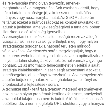
és relevanciája mind olyan tényezők, amelyek
meghatározzák a rangsorolást. Sok esetben kiderül, hogy
bár a tartalom minősége jó, a kulcsszó-optimalizálás
hiányos vagy rossz irányba mutat. Az SEO Audit során
feltárjuk ezeket a hiányosságokat és konkrét javaslatokat
adunk a javításra, amelyek segítségével a tartalom jobban
illeszkedik a célközönség igényeihez.
A versenytársi elemzés kulcsfontosságú része az átfogó
vizsgálatnak, hiszen csak így érthetjük meg, hogy milyen
stratégiákkal dolgoznak a hasonló területen működő
vállalkozások. Az elemzés során megvizsgáljuk, hogy a
konkurens weboldalak milyen kulcsszavakra optimalizálnak,
milyen tartalmi stratégiát követnek, és hol vannak a gyenge
pontjaik. Ez az információ felbecsülhetetlen értékű a saját
stratégia kialakításában, hiszen segít azonosítani azokat a
lehetőségeket, ahol előnyt szerezhetünk. A versenyelemzés
alapján tudjuk meghatározni a leghatékonyabb irányt és
prioritásokat a fejlesztések során.
A technikai hibák feltárása gyakran meglepő eredményeket
hoz, hiszen olyan problémák kerülnek felszínre, amelyekről
a weboldal tulajdonosa nem is tudott. A törött linkek, a lassú
betöltési idő, a nem megfelelő URL-struktúra vagy a hiányzó