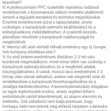
kezelését?
V: A professzionális PPC szakértők naprakész tudással
rendelkeznek a folyamatosan változó hirdetési platformról,
ismerik a legújabb trendeket és technikai megoldásokat.
Emellett rendelkeznek azzal a tapasztalattal, amely
szükséges a kampányok optimális beállításához és a
költséghatékony működtetéséhez. A szakértői kezelés
jelentősen növelheti a kampányok hatékonyságát és
megtérülését.
K: Mennyi idő alatt várható látható eredmény egy új Google
Ads kampány elindítása után?
V: Az első érdemi eredmények általában 2-3 hét után
kezdenek megmutatkozni, mivel ennyi időre van szükség a
kampányok optimalizálásához és a megfelelő adatok
összegyűjtéséhez. A valódi, hosszú távú eredmények 2-3
hónap után válnak láthatóvá, amikor már elegendő adat áll
rendelkezésre a kampányok finomhangolásához és a
stratégia tökéletesítéséhez.
A keresőoptimalizálás világában
az egyik legfontosabb eszköz, amely segíthet feltárni
weboldalunk valódi teljesítményét, az alapos elemzés és
értékelés. Sok vállalkozó nem tudja pontosan, hogy
honlapja miért nem jelenik meg előkelő helyeken a keresési