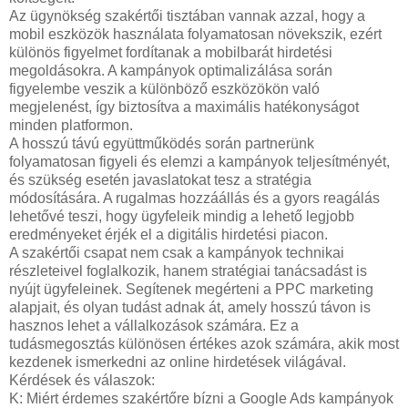
Az ügynökség szakértői tisztában vannak azzal, hogy a
mobil eszközök használata folyamatosan növekszik, ezért
különös figyelmet fordítanak a mobilbarát hirdetési
megoldásokra. A kampányok optimalizálása során
figyelembe veszik a különböző eszközökön való
megjelenést, így biztosítva a maximális hatékonyságot
minden platformon.
A hosszú távú együttműködés során partnerünk
folyamatosan figyeli és elemzi a kampányok teljesítményét,
és szükség esetén javaslatokat tesz a stratégia
módosítására. A rugalmas hozzáállás és a gyors reagálás
lehetővé teszi, hogy ügyfeleik mindig a lehető legjobb
eredményeket érjék el a digitális hirdetési piacon.
A szakértői csapat nem csak a kampányok technikai
részleteivel foglalkozik, hanem stratégiai tanácsadást is
nyújt ügyfeleinek. Segítenek megérteni a PPC marketing
alapjait, és olyan tudást adnak át, amely hosszú távon is
hasznos lehet a vállalkozások számára. Ez a
tudásmegosztás különösen értékes azok számára, akik most
kezdenek ismerkedni az online hirdetések világával.
Kérdések és válaszok:
K: Miért érdemes szakértőre bízni a Google Ads kampányok