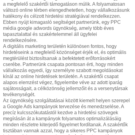
a megfelelő szakértői támogatáson múlik. A folyamatosan
változó online térben elengedhetetlen, hogy vállalkozásunk
hatékony és célzott hirdetési stratégiával rendelkezzen.
Ebben nyújt kimagasló segítséget partnerünk, egy PPC
média google adwords ügynökség, amely több éves
tapasztalattal és szakértelemmel áll ügyfelei
rendelkezésére.
A digitális marketing területén különösen fontos, hogy
hirdetéseink a megfelelő közönséget érjék el, és optimális
megtérülést biztosítsanak a befektetett erőforrásokért
cserébe. Partnerünk csapata pontosan érti, hogy minden
vállalkozás egyedi, így személyre szabott megoldásokat
kínál az online hirdetések területén. A szakértői csapat
alapos elemzést végez, figyelembe véve az adott iparág
sajátosságait, a célközönség jellemzőit és a versenytársak
tevékenységét.
Az ügynökség szolgáltatásai között kiemelt helyen szerepel
a Google Ads kampányok tervezése és menedzselése. A
precíz kulcsszókutatástól kezdve a hirdetési szövegek
megírásán át a kampányok folyamatos optimalizálásáig
minden részletre kiterjedő figyelmet fordítanak. A szakértők
tisztában vannak azzal, hogy a sikeres PPC kampányok