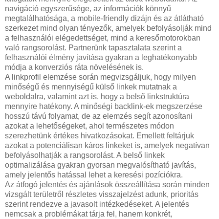
navigáció egyszerűsége, az információk könnyű
megtalálhatósága, a mobile-friendly dizájn és az átlátható
szerkezet mind olyan tényezők, amelyek befolyásolják mind
a felhasználói elégedettséget, mind a keresőmotorokban
való rangsorolást. Partnerünk tapasztalata szerint a
felhasználói élmény javítása gyakran a leghatékonyabb
módja a konverziós ráta növelésének is.
A linkprofil elemzése során megvizsgáljuk, hogy milyen
minőségű és mennyiségű külső linkek mutatnak a
weboldalra, valamint azt is, hogy a belső linkstruktúra
mennyire hatékony. A minőségi backlink-ek megszerzése
hosszú távú folyamat, de az elemzés segít azonosítani
azokat a lehetőségeket, ahol természetes módon
szerezhetünk értékes hivatkozásokat. Emellett feltárjuk
azokat a potenciálisan káros linkeket is, amelyek negatívan
befolyásolhatják a rangsorolást. A belső linkek
optimalizálása gyakran gyorsan megvalósítható javítás,
amely jelentős hatással lehet a keresési pozíciókra.
Az átfogó jelentés és ajánlások összeállítása során minden
vizsgált területről részletes visszajelzést adunk, prioritás
szerint rendezve a javasolt intézkedéseket. A jelentés
nemcsak a problémákat tárja fel, hanem konkrét,