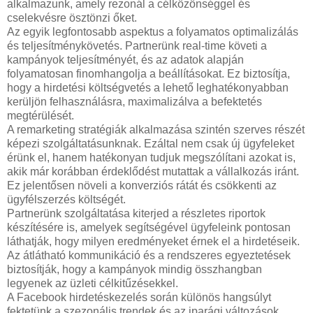
alkalmazunk, amely rezonál a célközönséggel és
cselekvésre ösztönzi őket.
Az egyik legfontosabb aspektus a folyamatos optimalizálás
és teljesítménykövetés. Partnerünk real-time követi a
kampányok teljesítményét, és az adatok alapján
folyamatosan finomhangolja a beállításokat. Ez biztosítja,
hogy a hirdetési költségvetés a lehető leghatékonyabban
kerüljön felhasználásra, maximalizálva a befektetés
megtérülését.
A remarketing stratégiák alkalmazása szintén szerves részét
képezi szolgáltatásunknak. Ezáltal nem csak új ügyfeleket
érünk el, hanem hatékonyan tudjuk megszólítani azokat is,
akik már korábban érdeklődést mutattak a vállalkozás iránt.
Ez jelentősen növeli a konverziós rátát és csökkenti az
ügyfélszerzés költségét.
Partnerünk szolgáltatása kiterjed a részletes riportok
készítésére is, amelyek segítségével ügyfeleink pontosan
láthatják, hogy milyen eredményeket érnek el a hirdetéseik.
Az átlátható kommunikáció és a rendszeres egyeztetések
biztosítják, hogy a kampányok mindig összhangban
legyenek az üzleti célkitűzésekkel.
A Facebook hirdetéskezelés során különös hangsúlyt
fektetünk a szezonális trendek és az iparági változások