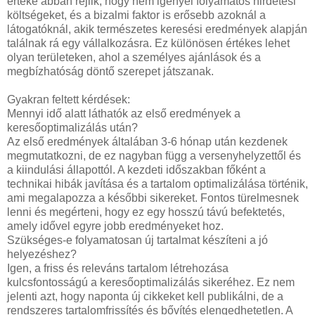
értéke abban rejlik, hogy nem igényel folyamatos hirdetési
költségeket, és a bizalmi faktor is erősebb azoknál a
látogatóknál, akik természetes keresési eredmények alapján
találnak rá egy vállalkozásra. Ez különösen értékes lehet
olyan területeken, ahol a személyes ajánlások és a
megbízhatóság döntő szerepet játszanak.
Gyakran feltett kérdések:
Mennyi idő alatt láthatók az első eredmények a
keresőoptimalizálás után?
Az első eredmények általában 3-6 hónap után kezdenek
megmutatkozni, de ez nagyban függ a versenyhelyzettől és
a kiindulási állapottól. A kezdeti időszakban főként a
technikai hibák javítása és a tartalom optimalizálása történik,
ami megalapozza a későbbi sikereket. Fontos türelmesnek
lenni és megérteni, hogy ez egy hosszú távú befektetés,
amely idővel egyre jobb eredményeket hoz.
Szükséges-e folyamatosan új tartalmat készíteni a jó
helyezéshez?
Igen, a friss és releváns tartalom létrehozása
kulcsfontosságú a keresőoptimalizálás sikeréhez. Ez nem
jelenti azt, hogy naponta új cikkeket kell publikálni, de a
rendszeres tartalomfrissítés és bővítés elengedhetetlen. A