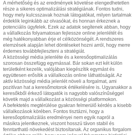
A mérhetőség és az eredmények követése elengedhetetlen
része a sikeres optimalizálási stratégiának. Fontos tudni,
hogy mely kulcsszavak hoznak látogatókat, milyen tartalmak
érdeklik leginkább az olvasókat, és honnan érkeznek a
potenciális ügyfelek. Ezek az adatok segítenek abban, hogy
a vállalkozás folyamatosan fejlessze online jelenlétét és
még hatékonyabban érje el célközönségét. A rendszeres
elemzések alapján lehet döntéseket hozni arról, hogy merre
érdemes továbbfejleszteni a stratégiát.
A közösségi média jelenléte és a keresőoptimalizálás
szorosan összefügg egymással. Bár sokan ezt két külön
területként kezelik, valójában kiegészítik egymást és
együttesen erősítik a vállalkozás online láthatóságát. Az
aktív közösségi média jelenlét növeli a forgalmat, ami
pozitívan hat a keresőmotorok értékelésére is. Ugyanakkor a
keresőkből érkező látogatók is nagyobb valószínűséggel
követik majd a vállalkozást a közösségi platformokon.
A befektetés megtérülése gyakran felmerülő kérdés a kisebb
vállalkozások körében. Fontos tisztázni, hogy a
keresőoptimalizálás eredményei nem egyik napról a
másikra jelentkeznek, viszont hosszú távon stabil és
fenntartható növekedést biztosítanak. Az organikus forgalom