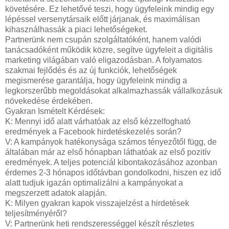
követésére. Ez lehetővé teszi, hogy ügyfeleink mindig egy
lépéssel versenytársaik előtt járjanak, és maximálisan
kihasználhassák a piaci lehetőségeket.
Partnerünk nem csupán szolgáltatóként, hanem valódi
tanácsadóként működik közre, segítve ügyfeleit a digitális
marketing világában való eligazodásban. A folyamatos
szakmai fejlődés és az új funkciók, lehetőségek
megismerése garantálja, hogy ügyfeleink mindig a
legkorszerűbb megoldásokat alkalmazhassák vállalkozásuk
növekedése érdekében.
Gyakran Ismételt Kérdések:
K: Mennyi idő alatt várhatóak az első kézzelfogható
eredmények a Facebook hirdetéskezelés során?
V: A kampányok hatékonysága számos tényezőtől függ, de
általában már az első hónapban láthatóak az első pozitív
eredmények. A teljes potenciál kibontakozásához azonban
érdemes 2-3 hónapos időtávban gondolkodni, hiszen ez idő
alatt tudjuk igazán optimalizálni a kampányokat a
megszerzett adatok alapján.
K: Milyen gyakran kapok visszajelzést a hirdetések
teljesítményéről?
V: Partnerünk heti rendszerességgel készít részletes