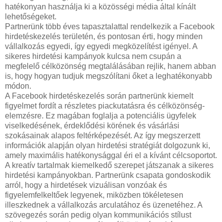
hatékonyan használja ki a közösségi média által kínált
lehetőségeket.
Partnerünk több éves tapasztalattal rendelkezik a Facebook
hirdetéskezelés területén, és pontosan érti, hogy minden
vállalkozás egyedi, így egyedi megközelítést igényel. A
sikeres hirdetési kampányok kulcsa nem csupán a
megfelelő célközönség megtalálásában rejlik, hanem abban
is, hogy hogyan tudjuk megszólítani őket a leghatékonyabb
módon.
A Facebook hirdetéskezelés során partnerünk kiemelt
figyelmet fordít a részletes piackutatásra és célközönség-
elemzésre. Ez magában foglalja a potenciális ügyfelek
viselkedésének, érdeklődési körének és vásárlási
szokásainak alapos feltérképezését. Az így megszerzett
információk alapján olyan hirdetési stratégiát dolgozunk ki,
amely maximális hatékonysággal éri el a kívánt célcsoportot.
A kreatív tartalmak kiemelkedő szerepet játszanak a sikeres
hirdetési kampányokban. Partnerünk csapata gondoskodik
arról, hogy a hirdetések vizuálisan vonzóak és
figyelemfelkeltőek legyenek, miközben tökéletesen
illeszkednek a vállalkozás arculatához és üzenetéhez. A
szövegezés során pedig olyan kommunikációs stílust