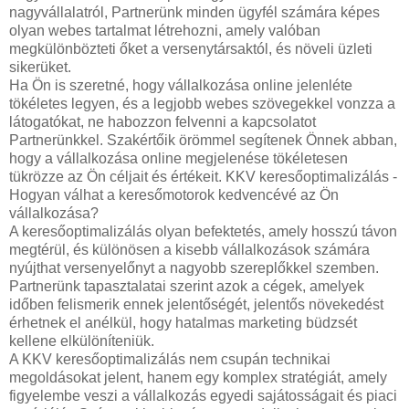
nagyvállalatról, Partnerünk minden ügyfél számára képes
olyan webes tartalmat létrehozni, amely valóban
megkülönbözteti őket a versenytársaktól, és növeli üzleti
sikerüket.
Ha Ön is szeretné, hogy vállalkozása online jelenléte
tökéletes legyen, és a legjobb webes szövegekkel vonzza a
látogatókat, ne habozzon felvenni a kapcsolatot
Partnerünkkel. Szakértőik örömmel segítenek Önnek abban,
hogy a vállalkozása online megjelenése tökéletesen
tükrözze az Ön céljait és értékeit.
KKV keresőoptimalizálás -
Hogyan válhat a keresőmotorok kedvencévé az Ön
vállalkozása?
A keresőoptimalizálás olyan befektetés, amely hosszú távon
megtérül, és különösen a kisebb vállalkozások számára
nyújthat versenyelőnyt a nagyobb szereplőkkel szemben.
Partnerünk tapasztalatai szerint azok a cégek, amelyek
időben felismerik ennek jelentőségét, jelentős növekedést
érhetnek el anélkül, hogy hatalmas marketing büdzsét
kellene elkülöníteniük.
A KKV keresőoptimalizálás nem csupán technikai
megoldásokat jelent, hanem egy komplex stratégiát, amely
figyelembe veszi a vállalkozás egyedi sajátosságait és piaci