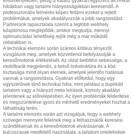
eredményekben, pedig a válasz gyakran egyszerű technikai
hibákban vagy tartalmi hiányosságokban keresendő. A
professzionális felmérés képes feltárni ezeket a rejtett
problémákat, amelyek akadályozzák a jobb rangsorolást.
Partnerünk tapasztalata szerint a legtöbb webhely
tulajdonosa meglepődik, amikor megtudja, mennyi
optimalizálási lehetőség rejlik még a már működő
oldalakban is.
A technikai elemzés során számos kritikus tényezőt
vizsgálunk meg, amelyek közvetlenül befolyásolják a
keresőmotorok értékelését. Az oldal betöltési sebessége, a
mobilbarát megjelenés, a belső linkstruktúra és a kód
tisztasága mind olyan elemek, amelyek jelentős hatással
vannak a rangsorolásra. Gyakran előfordul, hogy egy
egyszerűnek tűnő technikai hiba, mint például a duplikált
tartalom vagy a hiányzó meta leírások, komoly akadályt
jelentenek az előrelépésben. Az ilyen problémák felderítése
és megszüntetése gyors és mérhető eredményeket hozhat a
láthatóság terén.
A tartalmi elemzés során azt vizsgáljuk, hogy a webhely
szövegei mennyire felelnek meg a felhasználók keresési
szándékainak és a keresőmotorok elvárásainak. A
kulcsszavak megfelelő használata, a tartalom eredetisége