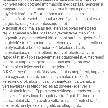
könnyen feldolgozható információk megosztása nemcsak a
rangsorolást javítja, hanem bizalmat is épít a potenciális
ügyfelek körében. Ez különösen fontos a kisebb
vállalkozások esetében, ahol a személyes kapcsolat és a
megbízhatóság kulcsfontosságú lehet.
A technikai optimalizálás területén sok olyan lehetőség
rejlik, amelyet a vállalkozások gyakran figyelmen kívül
hagynak. A gyors betöltési idő, a mobilbarát megjelenés és a
megfelelő struktúra mind olyan elemek, amelyek jelentősen
befolyásolják a keresőmotorok értékelését. Ezek
megvalósítása nem feltétlenül igényel jelentős anyagi
ráfordítást, inkább szakértelmet és odafigyelést. A megfelelő
technikai alapok megteremtése után könnyebb lesz
építkezni és fejleszteni a online jelenlétet.
A KKV keresőoptimalizálás során fontos megérteni, hogy ez
nem egyszeri feladat, hanem folyamatos munka. A
keresőmotorok algoritmusai folyamatosan változnak, a
versenytársak is fejlődnek, és az ügyfelek igényei is
átalakulnak idővel. Éppen ezért szükséges rendszeresen
felülvizsgálni és finomhangolni a stratégiát. Partnerünk
tapasztalatai alapján azok a vállalkozások érnek el tartós
sikereket, amelyek ezt megértik és elfogadják.