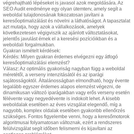
végrehajtható lépéseket is javasol azok megoldására. Az
SEO Audit eredménye egy olyan ütemterv, amely segít a
weboldal tulajdonosának fokozatosan javítani a
keresőoptimalizálást és növelni a láthatóságot. A tapasztalat
azt mutatja, hogy azok a vállalkozások, amelyek
következetesen végigviszik az ajánlott változtatásokat,
jelentős javulást érnek el a keresési pozícióikban és a
weboldali forgalmukban.
Gyakran ismételt kérdések:
Kérdés: Milyen gyakran érdemes elvégezni egy átfogó
keresőoptimalizálási elemzést?
Válasz: Az optimális gyakoriság nagyban függ a weboldal
méretétől, a verseny intenzitásától és az iparági
sajátosságoktól. Általánosságban elmondható, hogy évente
legalább egyszer érdemes alapos elemzést végezni, de
dinamikusan változó iparágakban vagy erős verseny esetén
félévente vagy negyedévente is indokolt lehet. A kisebb
weboldalak esetében az éves vizsgálat elegendő, míg a
nagyobb, komplex oldalak esetében gyakoribb ellenőrzés
szükséges. Fontos figyelembe venni, hogy a keresőmotorok
algoritmusai folyamatosan változnak, ezért a rendszeres
felülvizsgálat segít időben felismerni és kijavítani az