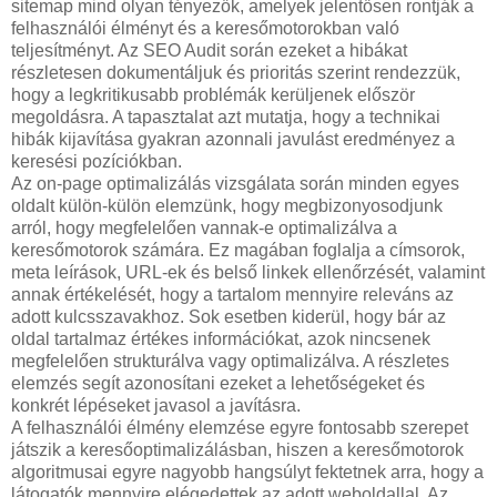
sitemap mind olyan tényezők, amelyek jelentősen rontják a
felhasználói élményt és a keresőmotorokban való
teljesítményt. Az SEO Audit során ezeket a hibákat
részletesen dokumentáljuk és prioritás szerint rendezzük,
hogy a legkritikusabb problémák kerüljenek először
megoldásra. A tapasztalat azt mutatja, hogy a technikai
hibák kijavítása gyakran azonnali javulást eredményez a
keresési pozíciókban.
Az on-page optimalizálás vizsgálata során minden egyes
oldalt külön-külön elemzünk, hogy megbizonyosodjunk
arról, hogy megfelelően vannak-e optimalizálva a
keresőmotorok számára. Ez magában foglalja a címsorok,
meta leírások, URL-ek és belső linkek ellenőrzését, valamint
annak értékelését, hogy a tartalom mennyire releváns az
adott kulcsszavakhoz. Sok esetben kiderül, hogy bár az
oldal tartalmaz értékes információkat, azok nincsenek
megfelelően strukturálva vagy optimalizálva. A részletes
elemzés segít azonosítani ezeket a lehetőségeket és
konkrét lépéseket javasol a javításra.
A felhasználói élmény elemzése egyre fontosabb szerepet
játszik a keresőoptimalizálásban, hiszen a keresőmotorok
algoritmusai egyre nagyobb hangsúlyt fektetnek arra, hogy a
látogatók mennyire elégedettek az adott weboldallal. Az