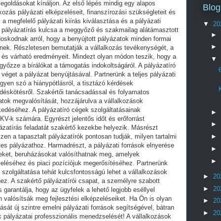
Blog
▼
20
►
►
▼
►
►
►
►
►
►
20
►
20
►
20
►
20