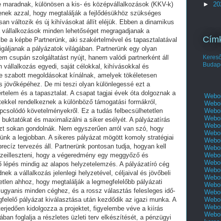
►
20
Cím
Keres
Budap
Webol
Webol
Webol
Webol
Webol
Webol
Webol
Webol
Webol
Webol
Webol
Webol
Webol
Webol
Webol
Webol
Webol