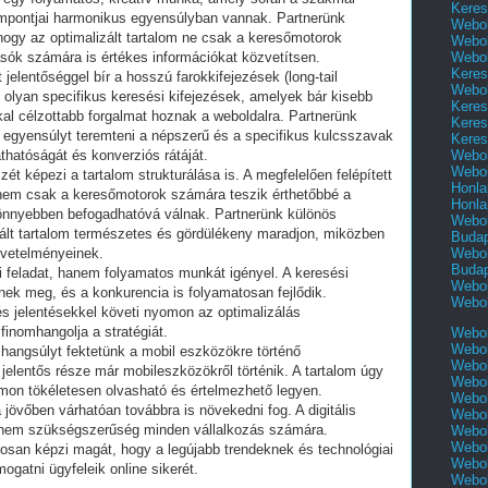
Keres
empontjai harmonikus egyensúlyban vannak. Partnerünk
Webol
 hogy az optimalizált tartalom ne csak a keresőmotorok
Webol
ók számára is értékes információkat közvetítsen.
Webol
Keres
jelentőséggel bír a hosszú farokkifejezések (long-tail
Webol
olyan specifikus keresési kifejezések, amelyek bár kisebb
Keres
al célzottabb forgalmat hoznak a weboldalra. Partnerünk
Keres
l egyensúlyt teremteni a népszerű és a specifikus kulcsszavak
Keres
áthatóságát és konverziós rátáját.
Webol
Webol
ét képezi a tartalom strukturálása is. A megfelelően felépített
Honla
nem csak a keresőmotorok számára teszik érthetőbbé a
Honla
könnyebben befogadhatóvá válnak. Partnerünk különös
Webol
izált tartalom természetes és gördülékeny maradjon, miközben
Buda
övetelményeinek.
Webol
Buda
 feladat, hanem folyamatos munkát igényel. A keresési
Webol
nnek meg, és a konkurencia is folyamatosan fejlődik.
Webol
s jelentésekkel követi nyomon az optimalizálás
inomhangolja a stratégiát.
Webol
Webol
 hangsúlyt fektetünk a mobil eszközökre történő
Webol
 jelentős része már mobileszközökről történik. A tartalom úgy
Webol
ormon tökéletesen olvasható és értelmezhető legyen.
Webol
 jövőben várhatóan továbbra is növekedni fog. A digitális
Webol
hanem szükségszerűség minden vállalkozás számára.
Webol
Webol
osan képzi magát, hogy a legújabb trendeknek és technológiai
Webol
ogatni ügyfeleik online sikerét.
Webol