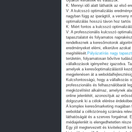
Gyakori kérdések és válaszok:
K: Mennyi idő alatt láthatók az első 
V: A kulcsszó optimalizálás eredmény
nagyban függ az iparágtól, a verseny m
optimalizálás hosszú távon hoz tartó
K: Miért fontos a kulcsszó optimalizál
V: A professzionális kulcsszó optimali
tapasztalatot és folyamatos naprakész
rendelkeznek a keresőmotorok algoritm
eredményeket elérni, elkerülve azokat 
megítélését.
Pályázatírás nagy tapaszta
területén, folyamatosan bővítve tudásá
vállalkozások igényeihez igazodva. T
amelyek a keresőoptimalizálástól ke
megjelenésen át a weboldalfejlesztésig
Kulcsfontosságú, hogy a vállalkozás 
professzionális és felhasználóbarát l
megközelítést alkalmaz, amelynek alap
online jelenlétét, azonosítjuk az erőss
dolgozunk ki a célok elérése érdekébe
A komplex keresőmarketing magában fo
weboldal a célközönség számára relevá
láthatóságát és a szerves forgalmat. E
médiajelenlét is elengedhetetlen része
Egy jól megtervezett és kivitelezett 