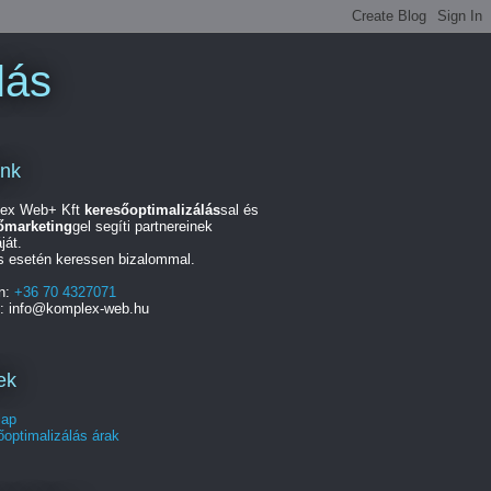
lás
unk
ex Web+ Kft
keresőoptimalizálás
sal és
őmarketing
gel segíti partnereinek
ját.
s esetén keressen bizalommal.
on:
+36 70 4327071
l: info@komplex-web.hu
ek
lap
optimalizálás árak