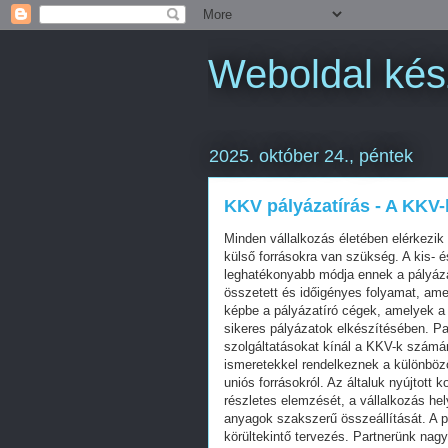
Weboldal kész
2025. október 24., péntek
KKV pályázatírás - A KKV
Minden vállalkozás életében elérkezik az a pillanat, amikor a további fejlődéshez és növekedéshez külső forrásokra van szükség. A kis- és középvállalkozások (KKV-k) számára az egyik leghatékonyabb módja ennek a pályázatok útján történő finanszírozás. Azonban a pályázatírás összetett és időigényes folyamat, amely speciális szakértelmet igényel. Ezen a ponton lépnek be a képbe a pályázatíró cégek, amelyek a KKV-k számára nyújtanak professzionális segítséget a sikeres pályázatok elkészítésében. Partnerünk egy olyan pályázatíró cég, amely kiemelkedő szolgáltatásokat kínál a KKV-k számára. Tapasztalt és magasan képzett szakembereik mélyreható ismeretekkel rendelkeznek a különböző pályázati lehetőségekről, legyen szó hazai vagy európai uniós forrásokról. Az általuk nyújtott komplex szolgáltatás magában foglalja a pályázati kiírások részletes elemzését, a vállalkozás helyzetének és céljainak felmérését, valamint a pályázati anyagok szakszerű összeállítását. A pályázatírás során elengedhetetlen a precizitás és a körültekintő tervezés. Partnerünk nagy hangsúlyt fektet arra, hogy az ügyfelek igényeit maximálisan figyelembe véve, személyre szabott megoldásokat kínáljon. Az első lépés mindig egy alapos konzultáció, ahol feltérképezik a vállalkozás pályázati elképzeléseit, finanszírozási szükségleteit és hosszú távú céljait. Ezután következik a megfelelő pályázati kiírás kiválasztása és a pályázati dokumentáció összeállítása. A sikeres pályázatírás kulcsa a meggyőző és szakmailag alátámasztott tartalom. Partnerünk munkatársai gondoskodnak arról, hogy a benyújtott pályázatok minden formai és tartalmi követelménynek megfeleljenek. Részletesen bemutatják a vállalkozás tevékenységét, a projekt céljait, a megvalósítás lépéseit és várható eredményeit. Mindezt olyan módon teszik, hogy a pályázat kitűnjön a mezőnyből és meggyőzze a bírálókat a támogatás indokoltságáról. A pályázatíró cég szolgáltatásai azonban nem érnek véget a pályázat benyújtásával. Partnerünk a teljes pályázati folyamat során végigkíséri ügyfeleit, legyen szó a hiánypótlásról, a tisztázó kérdések megválaszolásáról vagy akár a szerződéskötésről. Szakértői tanácsadással és folyamatos támogatással segítik a nyertes pályázatok megvalósítását, hozzájárulva a vállalkozások zökkenőmentes fejlődéséhez és növekedéséhez. A pályázatíró cégek szolgáltatásainak igénybevétele számos előnnyel jár a KKV-k számára. Egyrészt jelentős időt és erőforrást takaríthatnak meg azáltal, hogy a pályázatírás feladatát szakértő kezekbe helyezik. Másrészt növelik a sikeres pályázat esélyeit, hiszen a tapasztalt pályázatírók pontosan tudják, milyen tartalmi és formai elemek szükségesek a nyertes pályázathoz. Harmadrészt, a pályázati források elnyerése révén a vállalkozások olyan fejlesztéseket, beruházásokat valósíthatnak meg, amelyek hozzájárulnak versenyképességük növeléséhez és piaci pozíciójuk megerősítéséhez. Partnerünk pályázatíró cég KKV-k részére nyújtott szolgáltatása tehát kulcsfontosságú lehet a vállalkozások számára a növekedési céljaik eléréséhez. A szakértő pályázatírói csapat, a személyre szabott megoldások és a teljes körű támogatás garantálja, hogy az ügyfelek a lehető legjobb eséllyel induljanak a pályázatokon és sikeresen valósítsák meg fejlesztési elképzeléseiket. Ha Ön is olyan KKV tulajdonos, aki szeretné vállalkozását új szintre emelni pályázati források segítségével, bátran forduljon Partnerünkhöz, és bízza rájuk pályázatai professzionális menedzselését! A vállalkozások világában a lehetőségek gyakran rejtve maradnak, különösen a kis- és középvállalkozások (KKV-k) számára. Ezek a cégek sokszor küzdenek azzal, hogy megtalálják a fejlődésükhöz szükséges forrásokat, miközben a piac folyamatosan változik és új kihívásokat állít eléjük. Ebben a dinamikus környezetben kulcsfontosságú, hogy a vállalkozások minden lehetőséget megragadjanak a növekedésre és az innovác