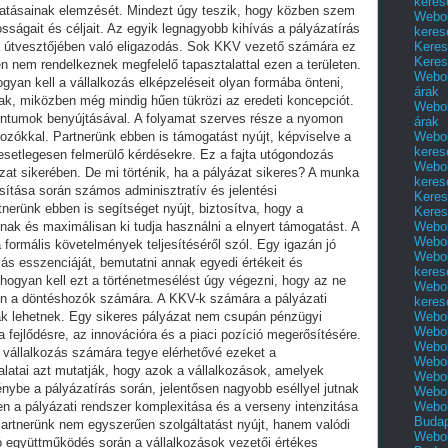
keres
Webol
keres
Keres
Keres
Webol
árak
Webol
árak
Webol
keres
Webol
keres
Keres
Keres
Webol
Webol
Webol
keres
Webol
keres
Webol
Webol
Webol
Webol
Webol
Webol
Webol
Buda
Webol