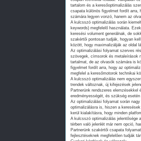
tartalom és a keresőoptimalizálás sz
csapata különös figyelmet fordít arra,
számára legyen vonzó, hanem az olvas
A kulcsszó optimalizálás során kiemelt 
keywords) megfelelő használata. Ezek 
keresési volument generálnak, de sokk
szakértői pontosan tudják, hogyan kel
között, hogy maximalizálják az oldal l
Az optimalizálási folyamat szerves rész
szövegek, címsorok és metaleírások 
tartalmat, de az olvasók számára is 
figyelmet fordít arra, hogy az optimal
megfelel a keresőmotorok technikai k
A kulcsszó optimalizálás nem egyszeri
trendek változnak, új kifejezések jele
Partnerünk rendszeres elemzésekkel é
eredményességét, és szükség esetén f
Az optimalizálási folyamat során nagy
optimalizálásra is, hiszen a keresések
kerül kialakításra, hogy minden platf
A kulcsszó optimalizálás jelentősége a
térben való jelenlét már nem opció, 
Partnerünk szakértői csapata folyamat
fejlesztéseknek megfelelően tudják tám