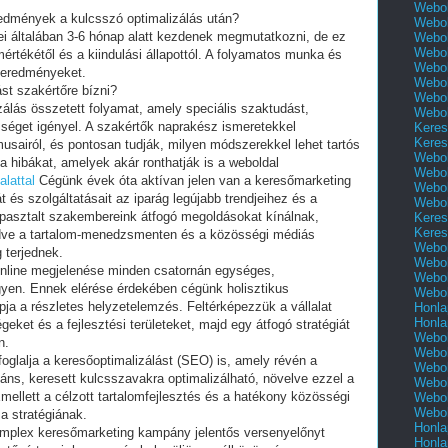
Webol
eredmények a kulcsszó optimalizálás után?
Webol
ei általában 3-6 hónap alatt kezdenek megmutatkozni, de ez
Webol
Webol
értékétől és a kiindulási állapottól. A folyamatos munka és
Webol
s eredményeket.
Webol
ást szakértőre bízni?
Webol
zálás összetett folyamat, amely speciális szaktudást,
Webol
séget igényel. A szakértők naprakész ismeretekkel
Keres
Keres
usairól, és pontosan tudják, milyen módszerekkel lehet tartós
Webol
a hibákat, amelyek akár ronthatják is a weboldal
Webol
lattal
Cégünk évek óta aktívan jelen van a keresőmarketing
Webol
t és szolgáltatásait az iparág legújabb trendjeihez és a
Webol
apasztalt szakembereink átfogó megoldásokat kínálnak,
Keres
Keres
zdve a tartalom-menedzsmenten és a közösségi médiás
Webol
 terjednek.
Webol
online megjelenése minden csatornán egységes,
Webol
egyen. Ennek elérése érdekében cégünk holisztikus
Webol
ja a részletes helyzetelemzés. Feltérképezzük a vállalat
Honla
Honla
égeket és a fejlesztési területeket, majd egy átfogó stratégiát
Webol
n.
Webol
glalja a keresőoptimalizálást (SEO) is, amely révén a
Webol
ns, keresett kulcsszavakra optimalizálható, növelve ezzel a
Webol
mellett a célzott tartalomfejlesztés és a hatékony közösségi
Webol
Webol
 a stratégiának.
Honla
komplex keresőmarketing kampány jelentős versenyelőnyt
Honla