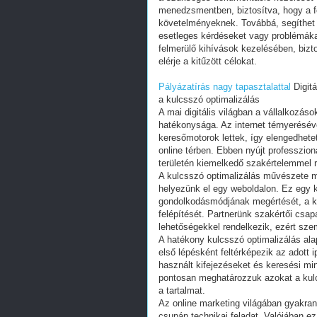
Pályázatírás nagy tapasztalattal
Digitá
a kulcsszó optimalizálás
A mai digitális világban a vállalkozás
hatékonysága. Az internet térnyeréséve
keresőmotorok lettek, így elengedhete
online térben. Ebben nyújt professzion
területén kiemelkedő szakértelemmel r
A kulcsszó optimalizálás művészete 
helyezünk el egy weboldalon. Ez egy 
gondolkodásmódjának megértését, a ke
felépítését. Partnerünk szakértői csap
lehetőségekkel rendelkezik, ezért sz
A hatékony kulcsszó optimalizálás ala
első lépésként feltérképezik az adott i
használt kifejezéseket és keresési mi
pontosan meghatározzuk azokat a kulc
a tartalmat.
Az online marketing világában gyakran 
csupán technikai feladat. Valójában e