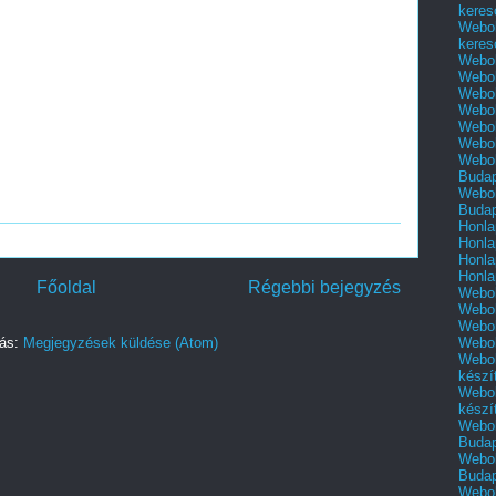
keres
Webol
keres
Webol
Webol
Webol
Webol
Webol
Webol
Webol
Buda
Webol
Buda
Honla
Honla
Honla
Honla
Főoldal
Régebbi bejegyzés
Webol
Webol
Webol
zás:
Megjegyzések küldése (Atom)
Webol
Webol
készí
Webol
készí
Webol
Buda
Webol
Buda
Webol