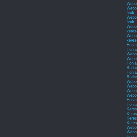
Webol
Webol
árak
Webol
árak
Webol
keres
Webol
keres
Honla
Honla
Webol
Webol
Honla
Buda
Honla
Buda
Webol
Webol
Webol
Webol
Honla
Honla
Keres
Keres
Keres
Keres
Webol
Webol
Honla