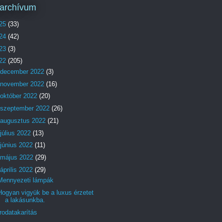
archívum
25
(33)
24
(42)
23
(3)
22
(205)
december 2022
(3)
november 2022
(16)
október 2022
(20)
szeptember 2022
(26)
augusztus 2022
(21)
július 2022
(13)
június 2022
(11)
május 2022
(29)
április 2022
(29)
Mennyezeti lámpák
Hogyan vigyük be a luxus érzetet
a lakásunkba.
Irodatakarítás