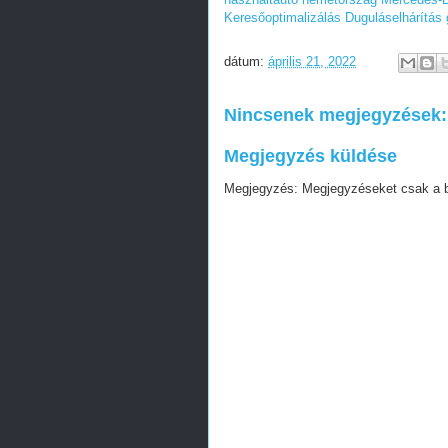
Keresőoptimalizálás
Duguláselhárítás
dátum:
április 21, 2022
Nincsenek megjegyzések:
Megjegyzés küldése
Megjegyzés: Megjegyzéseket csak a blo