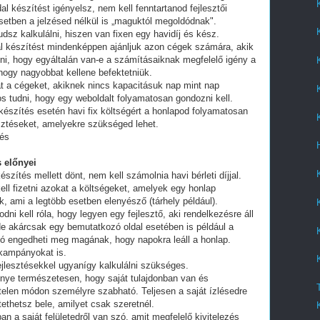
al készítést igényelsz, nem kell fenntartanod fejlesztői
setben a jelzésed nélkül is „maguktól megoldódnak".
dsz kalkulálni, hiszen van fixen egy havidíj és kész.
al készítést mindenképpen ajánljuk azon cégek számára, akik
lni, hogy egyáltalán van-e a számításaiknak megfelelő igény a
 hogy nagyobbat kellene befektetniük.
t a cégeket, akiknek nincs kapacitásuk nap mint nap
tos tudni, hogy egy weboldalt folyamatosan gondozni kell.
készítés esetén havi fix költségért a honlapod folyamatosan
esztéseket, amelyekre szükséged lehet.
tés
 előnyei
észítés mellett dönt, nem kell számolnia havi bérleti díjjal.
ell fizetni azokat a költségeket, amelyek egy honlap
, ami a legtöbb esetben elenyésző (tárhely például).
i kell róla, hogy legyen egy fejlesztő, aki rendelkezésre áll
e akárcsak egy bemutatkozó oldal esetében is például a
ó engedheti meg magának, hogy napokra leáll a honlap.
 kampányokat is.
fejlesztésekkel ugyanígy kalkulálni szükséges.
lőnye természetesen, hogy saját tulajdonban van és
telen módon személyre szabható. Teljesen a saját ízlésedre
tethetsz bele, amilyet csak szeretnél.
an a saját felületedről van szó, amit megfelelő kivitelezés