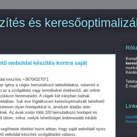
ítés és keresőoptimalizá
Ról
Kompl
ető weboldal készítés kontra saját
keres
munká
Kérdé
ldal készítés +36704327071
Telef
z igény a céges bemutatkozó weboldalakra, valamint a
E-mai
az a szolgáltató vagy termékeket értékesítő, aki online
szútávon fennmaradni. A cégek két irányban tudnak
oldalban. Sok éve foglalkozom keresőoptimalizált bérelhető
Link
zetesen olyan honlapokkal is, amelyek átadás után
dnak. Az évek során több 100 bemutatkozó honlapot és
kezdő
ól látom, mikor, melyik lehetőséget érdemesebb inkább
Kereső
segíthetek döntést hozni abban, hogy saját weboldalt nyiss
tő weboldal készítés szolgáltatást válassz.