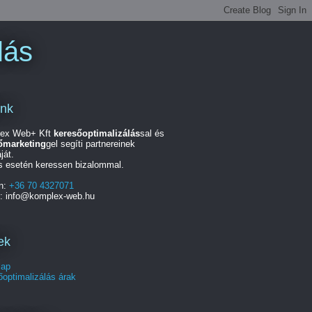
lás
unk
ex Web+ Kft
keresőoptimalizálás
sal és
őmarketing
gel segíti partnereinek
ját.
s esetén keressen bizalommal.
on:
+36 70 4327071
l: info@komplex-web.hu
ek
lap
optimalizálás árak