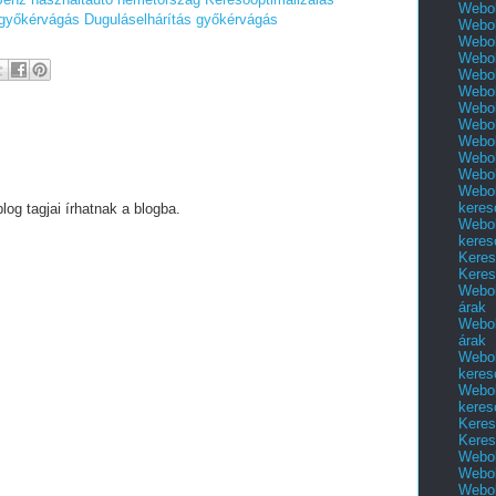
Webol
 győkérvágás
Duguláselhárítás győkérvágás
Webol
Webol
Webol
Webol
Webol
Webol
Webol
Webol
Webol
Webol
Webol
keres
g tagjai írhatnak a blogba.
Webol
keres
Keres
Keres
Webol
árak
Webol
árak
Webol
keres
Webol
keres
Keres
Keres
Webol
Webol
Webol