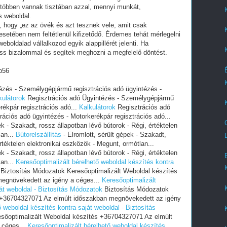
 többen vannak tisztában azzal, mennyi munkát,
s weboldal.
i, hogy „ez az övék és azt tesznek vele, amit csak
setében nem feltétlenül kifizetődő. Érdemes tehát mérlegelni
eboldalad vállalkozod egyik alappillérét jelenti. Ha
ess bizalommal és segítek meghozni a megfelelő döntést.
b56
ézés - Személygépjármű regisztrációs adó ügyintézés -
kulátorok
Regisztrációs adó Ügyintézés - Személygépjármű
rékpár regisztrációs adó...
Kalkulátorok
Regisztrációs adó
ációs adó ügyintézés - Motorkerékpár regisztrációs adó...
ek - Szakadt, rossz állapotban lévő bútorok - Régi, értéktelen
lan...
Bútorelszállítás
- Elromlott, sérült gépek - Szakadt,
rtéktelen elektronikai eszközök - Megunt, ormótlan...
ek - Szakadt, rossz állapotban lévő bútorok - Régi, értéktelen
lan...
Keresőoptimalizált bérelhető weboldal készítés kontra
Biztosítás Módozatok Keresőoptimalizált Weboldal készítés
egnövekedett az igény a céges...
Keresőoptimalizált
ját weboldal - Biztosítás Módozatok
Biztosítás Módozatok
s +36704327071 Az elmúlt időszakban megnövekedett az igény
ő weboldal készítés kontra saját weboldal - Biztosítás
sőoptimalizált Weboldal készítés +36704327071 Az elmúlt
 céges...
Keresőoptimalizált bérelhető weboldal készítés