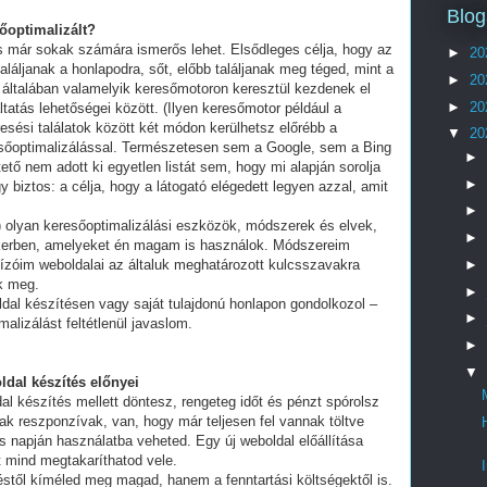
Blog
sőoptimalizált?
és már sokak számára ismerős lehet. Elsődleges célja, hogy az
►
20
láljanak a honlapodra, sőt, előbb találjanak meg téged, mint a
►
20
 általában valamelyik keresőmotoron keresztül kezdenek el
►
20
tatás lehetőségei között. (Ilyen keresőmotor például a
esési találatok között két módon kerülhetsz előrébb a
▼
20
eresőoptimalizálással. Természetesen sem a Google, sem a Bing
►
ő nem adott ki egyetlen listát sem, hogy mi alapján sorolja
►
y biztos: a célja, hogy a látogató elégedett legyen azzal, amit
►
olyan keresőoptimalizálási eszközök, módszerek és elvek,
►
ikerben, amelyeket én magam is használok. Módszereim
►
ízóim weboldalai az általuk meghatározott kulcsszavakra
ek meg.
►
ldal készítésen vagy saját tulajdonú honlapon gondolkozol –
►
alizálást feltétlenül javaslom.
►
▼
ldal készítés előnyei
al készítés mellett döntesz, rengeteg időt és pénzt spórolsz
ak reszponzívak, van, hogy már teljesen fel vannak töltve
 napján használatba veheted. Egy új weboldal előállítása
t mind megtakaríthatod vele.
stől kíméled meg magad, hanem a fenntartási költségektől is.