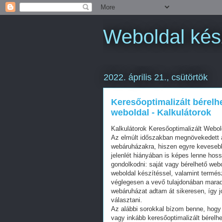
Weboldal kész
2022. április 21., csütörtök
Keresőoptimalizált bérelh
weboldal - Kalkulátorok
Kalkulátorok Keresőoptimalizált Webo
Az elmúlt időszakban megnövekedett a
webáruházakra, hiszen egyre kevesebb 
jelenlét hiányában is képes lenne hos
gondolkodni: saját vagy bérelhető web
weboldal készítéssel, valamint termés
véglegesen a vevő tulajdonában mara
webáruházat adtam át sikeresen, így j
választani.
Az alábbi sorokkal bízom benne, hogy 
vagy inkább keresőoptimalizált bérelhe