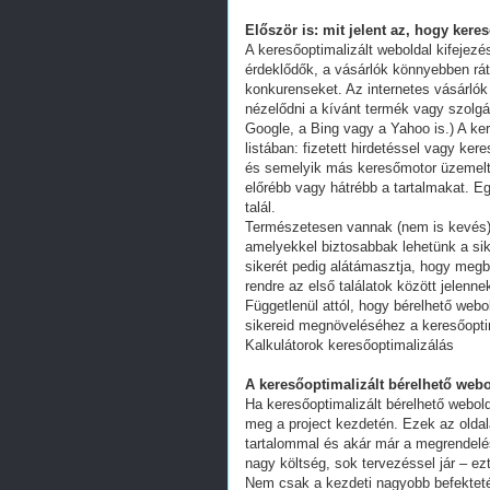
Először is: mit jelent az, hogy kere
A keresőoptimalizált weboldal kifejez
érdeklődők, a vásárlók könnyebben ráta
konkurenseket. Az internetes vásárlók
nézelődni a kívánt termék vagy szolgál
Google, a Bing vagy a Yahoo is.) A ker
listában: fizetett hirdetéssel vagy k
és semelyik más keresőmotor üzemeltet
előrébb vagy hátrébb a tartalmakat. Eg
talál.
Természetesen vannak (nem is kevés) 
amelyekkel biztosabbak lehetünk a s
sikerét pedig alátámasztja, hogy megb
rendre az első találatok között jelenn
Függetlenül attól, hogy bérelhető webo
sikereid megnöveléséhez a keresőoptim
Kalkulátorok keresőoptimalizálás
A keresőoptimalizált bérelhető webo
Ha keresőoptimalizált bérelhető webold
meg a project kezdetén. Ezek az oldal
tartalommal és akár már a megrendelés
nagy költség, sok tervezéssel jár – ez
Nem csak a kezdeti nagyobb befekteté