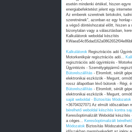
esetén mindenki értékel, hiszen egyre
energiabefektetést jelent egy internete
Az emberek szeretnek birtokolni, tudn
szeretnének", azonban ez egy honlap e
a végső döntéshozatal előtt, hiszen a w
bizonytalan vagy a választásban, ker
Kalkulátorok weboldal készítés
KWaea54c85dad162a0862652f04e86b
Kalkulátorok
Regisztrációs adó Ügyint
Motorkerékpár regisztrációs adó...
Kal
regisztrációs adó ügyintézés - Motorke
Ügyintézés - Személygépjármű regisztr
Bútorelszállítás
- Elromlott, sérült gép
elektronikai eszközök - Megunt, ormót
rossz állapotban lévő bútorok - Régi, é
Bútorelszállítás
- Elromlott, sérült gép
elektronikai eszközök - Megunt, ormót
saját weboldal - Biztosítás Módozatok
+36704327071 Az elmúlt időszakban m
bérelhető weboldal készítés kontra sa
Keresőoptimalizált Weboldal készíté
a céges...
Keresőoptimalizált bérelhet
Módozatok
Biztosítás Módozatok Kere
időszakban megnövekedett az igény a