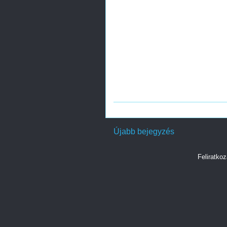
Újabb bejegyzés
Feliratko