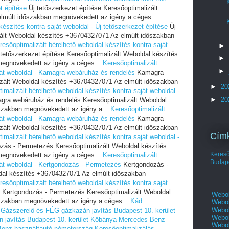
et építése
Új tetőszerkezet építése Keresőoptimalizált
lmúlt időszakban megnövekedett az igény a céges...
készítés kontra saját weboldal - Új tetőszerkezet építése
Új
zált Weboldal készítés +36704327071 Az elmúlt időszakban
resőoptimalizált bérelhető weboldal készítés kontra saját
►
tetőszerkezet építése Keresőoptimalizált Weboldal készítés
►
egnövekedett az igény a céges...
Keresőoptimalizált
►
ját weboldal - Kamagra webáruház és rendelés
Kamagra
zált Weboldal készítés +36704327071 Az elmúlt időszakban
►
20
imalizált bérelhető weboldal készítés kontra saját weboldal -
►
20
ra webáruház és rendelés Keresőoptimalizált Weboldal
szakban megnövekedett az igény a...
Keresőoptimalizált
ját weboldal - Kamagra webáruház és rendelés
Kamagra
zált Weboldal készítés +36704327071 Az elmúlt időszakban
Cím
imalizált bérelhető weboldal készítés kontra saját weboldal -
zás - Permetezés Keresőoptimalizált Weboldal készítés
Keres
egnövekedett az igény a céges...
Keresőoptimalizált
Budap
ját weboldal - Kertgondozás - Permetezés
Kertgondozás -
dal készítés +36704327071 Az elmúlt időszakban
resőoptimalizált bérelhető weboldal készítés kontra saját
Kertgondozás - Permetezés Keresőoptimalizált Weboldal
Webol
szakban megnövekedett az igény a céges...
Kád
Webol
Webol
Gázszerelő és FÉG gázkazán javítás Budapest 10. kerület
Webol
 javítás Budapest 10. kerület Kőbánya
Mercedes-Benz
Webol
enz használtautó németország
Keresőoptimalizálás