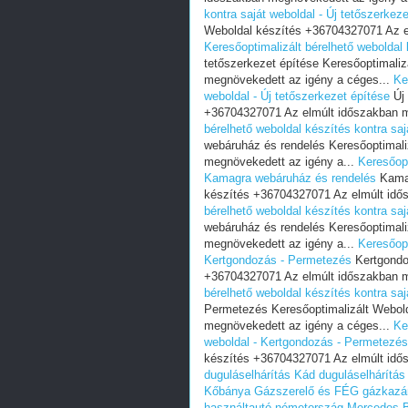
kontra saját weboldal - Új tetőszerkez
Weboldal készítés +36704327071 Az e
Keresőoptimalizált bérelhető weboldal 
tetőszerkezet építése Keresőoptimali
megnövekedett az igény a céges...
Ke
weboldal - Új tetőszerkezet építése
Új 
+36704327071 Az elmúlt időszakban m
bérelhető weboldal készítés kontra sa
webáruház és rendelés Keresőoptimali
megnövekedett az igény a...
Keresőopt
Kamagra webáruház és rendelés
Kamag
készítés +36704327071 Az elmúlt idő
bérelhető weboldal készítés kontra sa
webáruház és rendelés Keresőoptimali
megnövekedett az igény a...
Keresőopt
Kertgondozás - Permetezés
Kertgondo
+36704327071 Az elmúlt időszakban m
bérelhető weboldal készítés kontra sa
Permetezés Keresőoptimalizált Webol
megnövekedett az igény a céges...
Ke
weboldal - Kertgondozás - Permetezés
készítés +36704327071 Az elmúlt idő
duguláselhárítás
Kád duguláselhárítás
Kőbánya
Gázszerelő és FÉG gázkazán
használtautó németország
Mercedes-B