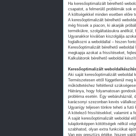
Ha keresőoptimalizált bérelhető webold
csapatot, a felmerülő problémák sok e
A költségekkel minden esetben előre tu
A keresőoptimalizált bérelhető webold
még frissek a piacon, ki akarják próbá
termékükre, szolgáltatásukra anélkül,
Ugyanakkor kiválóan kiszolgálja azoka
foglalkozni a weboldallal – hiszen fon
Keresőoptimalizált bérelhető weboldal 
megkapja azokat a frissítéseket, fejl
Kalkulátorok bérelhető weboldal készí
Keresőoptimalizált weboldalkészítés
Aki saját keresőoptimalizált weboldal k
Természetesen ettől függetlenül meg k
működtetéshez feltétlenül szükségesek
Hátránya, hogy folyamatosan gondoskodn
probléma esetén. Egy webáruháznál, d
karácsonyi szezonban kevés vállalkoz
Ugyanígy teljesen tönkre teheti a futó
A kötelező frissítésekkel, valamint a 
A saját keresőoptimalizált weboldal e
tulajdonképpen kötöttségek nélkül vég
szabhatod, olyan extra funkciókat épít
Van egy presztízs értéke, hiszen valób