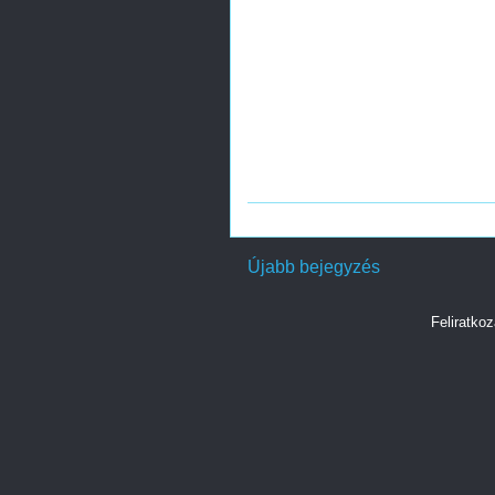
Újabb bejegyzés
Feliratko