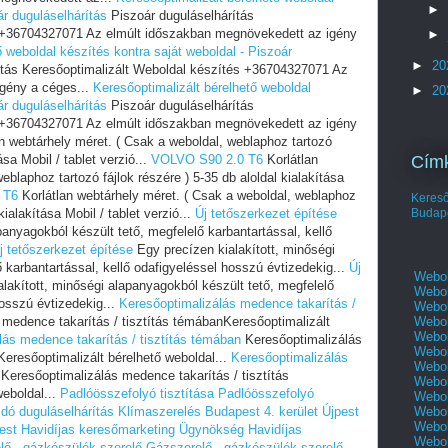
►
ár duguláselhárítás
Piszoár duguláselhárítás
s +36704327071 Az elmúlt időszakban megnövekedett az igény
►
ő weboldal készítés kontra saját weboldal - Piszoár
►
20
ítás Keresőoptimalizált Weboldal készítés +36704327071 Az
gény a céges...
Keresőoptimalizált bérelhető weboldal
►
20
ár duguláselhárítás
Piszoár duguláselhárítás
s +36704327071 Az elmúlt időszakban megnövekedett az igény
n webtárhely méret. ( Csak a weboldal, weblaphoz tartozó
ása Mobil / tablet verzió...
VOLVO S90 2.0 T6
Korlátlan
Cím
blaphoz tartozó fájlok részére ) 5-35 db aloldal kialakítása
 T6
Korlátlan webtárhely méret. ( Csak a weboldal, weblaphoz
Keres
kialakítása Mobil / tablet verzió...
Új tetőszerkezet építése
Budap
panyagokból készült tető, megfelelő karbantartással, kellő
j tetőszerkezet építése
Egy precízen kialakított, minőségi
 karbantartással, kellő odafigyeléssel hosszú évtizedekig...
Új
Webol
lakított, minőségi alapanyagokból készült tető, megfelelő
Webol
hosszú évtizedekig...
Keresőoptimalizálás medence takarítás /
Webol
medence takarítás / tisztítás témábanKeresőoptimalizált
Webol
Webol
lás medence takarítás / tisztítás témában
Keresőoptimalizálás
Webol
Keresőoptimalizált bérelhető weboldal...
Keresőoptimalizálás
Webol
Keresőoptimalizálás medence takarítás / tisztítás
Webol
eboldal...
Padlóösszefolyó tisztítása
Padlóösszefolyó
Webol
dó duguláselhárítás
Klímaszerelés Budapest 4. kerület Újpest
Webol
Webol
est
Havidíjas keresőmarketing Ügynökség
Havidíjas
Webol
lő - gázkészülék szerelő
Gázszerelő - gázkészülék szerelő