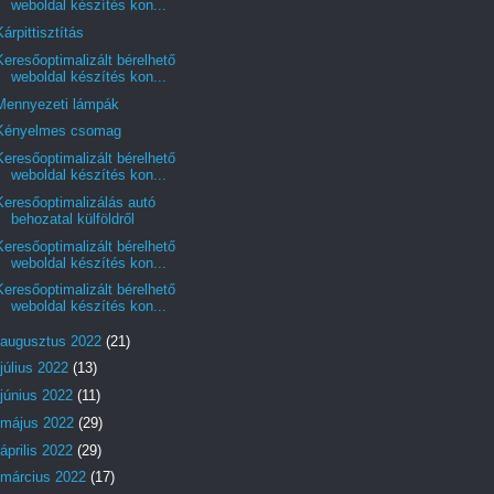
weboldal készítés kon...
Kárpittisztítás
Keresőoptimalizált bérelhető
weboldal készítés kon...
Mennyezeti lámpák
Kényelmes csomag
Keresőoptimalizált bérelhető
weboldal készítés kon...
Keresőoptimalizálás autó
behozatal külföldről
Keresőoptimalizált bérelhető
weboldal készítés kon...
Keresőoptimalizált bérelhető
weboldal készítés kon...
augusztus 2022
(21)
július 2022
(13)
június 2022
(11)
május 2022
(29)
április 2022
(29)
március 2022
(17)