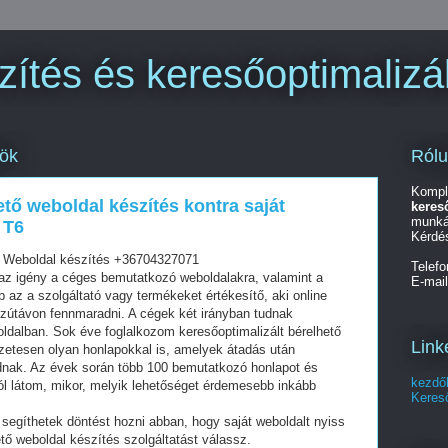
ítés és keresőoptimalizá
Ról
tök
Kompl
ető weboldal készítés kontra saját
keres
munká
 T6
Kérdé
t Weboldal készítés +36704327071
Telef
z igény a céges bemutatkozó weboldalakra, valamint a
E-mai
az a szolgáltató vagy termékeket értékesítő, aki online
szútávon fennmaradni. A cégek két irányban tudnak
oldalban. Sok éve foglalkozom keresőoptimalizált bérelhető
Link
zetesen olyan honlapokkal is, amelyek átadás után
dnak. Az évek során több 100 bemutatkozó honlapot és
kezdő
ól látom, mikor, melyik lehetőséget érdemesebb inkább
Kereső
segíthetek döntést hozni abban, hogy saját weboldalt nyiss
tő weboldal készítés szolgáltatást válassz.