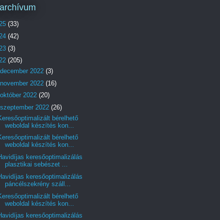
archívum
25
(33)
24
(42)
23
(3)
22
(205)
december 2022
(3)
november 2022
(16)
október 2022
(20)
szeptember 2022
(26)
Keresőoptimalizált bérelhető
weboldal készítés kon...
Keresőoptimalizált bérelhető
weboldal készítés kon...
Havidíjas keresőoptimalizálás
plasztikai sebészet ...
Havidíjas keresőoptimalizálás
páncélszekrény száll...
Keresőoptimalizált bérelhető
weboldal készítés kon...
Havidíjas keresőoptimalizálás