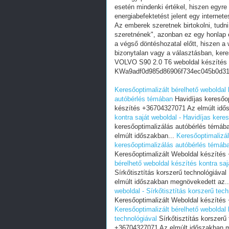
esetén mindenki értékel, hiszen egyre
energiabefektetést jelent egy internete
Az emberek szeretnek birtokolni, tudn
szeretnének", azonban ez egy honlap e
a végső döntéshozatal előtt, hiszen a w
bizonytalan vagy a választásban, ker
VOLVO S90 2.0 T6 weboldal készítés
KWa9adf0d985d86906f734ec045b0d3
Keresőoptimalizált bérelhető weboldal 
autóbérlés témában
Havidíjas keresőop
készítés +36704327071 Az elmúlt idő
kontra saját weboldal - Havidíjas ker
keresőoptimalizálás autóbérlés témáb
elmúlt időszakban...
Keresőoptimalizál
keresőoptimalizálás autóbérlés témáb
Keresőoptimalizált Weboldal készítés
bérelhető weboldal készítés kontra saj
Sírkőtisztítás korszerű technológiáva
elmúlt időszakban megnövekedett az.
weboldal - Sírkőtisztítás korszerű tech
Keresőoptimalizált Weboldal készítés
Keresőoptimalizált bérelhető weboldal 
technológiával
Sírkőtisztítás korszerű
+36704327071 Az elmúlt időszakban 