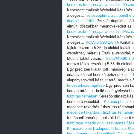
készítés kontra saját weboldal - Piszo
Keresőoptimalizált Weboldal készíté
a céges...
Keresőoptimalizált bérelhet
duguláselhárítás
Piszoár duguláselhár
elmúlt időszakban megnövekedett az i
készítés kontra saját weboldal - Piszo
Keresőoptimalizált Weboldal készíté
a céges...
VOLVO S90 2.0 T6
Korlátla
fájlok részére ) 5-35 db aloldal kialakít
webtárhely méret. ( Csak a weboldal, we
Mobil / tablet verzió...
VOLVO S90 2.0
tartozó fájlok részére ) 5-35 db aloldal 
Egy precízen kialakított, minőségi ala
odafigyeléssel hosszú évtizedekig...
Ú
alapanyagokból készült tető, megfelelő
tetőszerkezet építése
Egy precízen kia
karbantartással, kellő odafigyeléssel 
tisztítás témában
Keresőoptimalizálás 
bérelhető weboldal...
Keresőoptimalizá
medence takarítás / tisztítás témában
medence takarítás / tisztítás témában
témábanKeresőoptimalizált bérelhető w
tisztítása
Mosdó duguláselhárítás
Mos
Klímaszerelés Budapest 4. kerület Újp
keresőmarketing Ügynökség
Gázszere