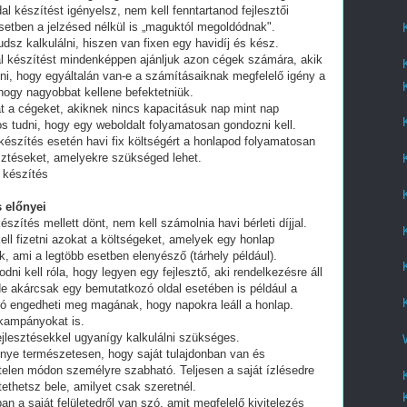
al készítést igényelsz, nem kell fenntartanod fejlesztői
setben a jelzésed nélkül is „maguktól megoldódnak".
dsz kalkulálni, hiszen van fixen egy havidíj és kész.
al készítést mindenképpen ajánljuk azon cégek számára, akik
lni, hogy egyáltalán van-e a számításaiknak megfelelő igény a
 hogy nagyobbat kellene befektetniük.
t a cégeket, akiknek nincs kapacitásuk nap mint nap
tos tudni, hogy egy weboldalt folyamatosan gondozni kell.
készítés esetén havi fix költségért a honlapod folyamatosan
esztéseket, amelyekre szükséged lehet.
 készítés
 előnyei
észítés mellett dönt, nem kell számolnia havi bérleti díjjal.
ell fizetni azokat a költségeket, amelyek egy honlap
, ami a legtöbb esetben elenyésző (tárhely például).
i kell róla, hogy legyen egy fejlesztő, aki rendelkezésre áll
e akárcsak egy bemutatkozó oldal esetében is például a
ó engedheti meg magának, hogy napokra leáll a honlap.
 kampányokat is.
fejlesztésekkel ugyanígy kalkulálni szükséges.
lőnye természetesen, hogy saját tulajdonban van és
telen módon személyre szabható. Teljesen a saját ízlésedre
tethetsz bele, amilyet csak szeretnél.
an a saját felületedről van szó, amit megfelelő kivitelezés