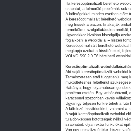
Ha keresőoptimalizált bérelhető webold
csapatot, a felmerülő problémák sok e
A költségekkel minden esetben előre tu
A keresőoptimalizált bérelhető webold
még frissek a piacon, ki akarják próbá
termékükre, szolgáltatásukra anélkül,
Ugyanakkor kiválóan kiszolgálja azoka
foglalkozni a weboldallal – hiszen fon
Keresőoptimalizált bérelhető weboldal 
megkapja azokat a frissítéseket, fejl
VOLVO S90 2.0 T6 bérelhető weboldal
Keresőoptimalizált weboldalkészítés
Aki saját keresőoptimalizált weboldal k
Természetesen ettől függetlenül meg k
működtetéshez feltétlenül szükségesek
Hátránya, hogy folyamatosan gondoskodn
probléma esetén. Egy webáruháznál, d
karácsonyi szezonban kevés vállalkoz
Ugyanígy teljesen tönkre teheti a futó
A kötelező frissítésekkel, valamint a 
A saját keresőoptimalizált weboldal e
tulajdonképpen kötöttségek nélkül vég
szabhatod, olyan extra funkciókat épít
Van egy presztízs értéke, hiszen valób