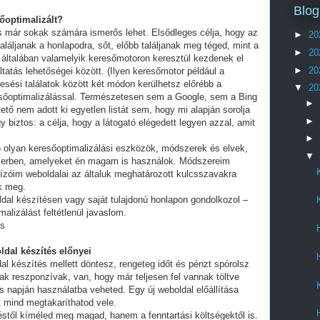
Blog
sőoptimalizált?
és már sokak számára ismerős lehet. Elsődleges célja, hogy az
►
20
láljanak a honlapodra, sőt, előbb találjanak meg téged, mint a
►
20
 általában valamelyik keresőmotoron keresztül kezdenek el
►
20
tatás lehetőségei között. (Ilyen keresőmotor például a
esési találatok között két módon kerülhetsz előrébb a
▼
20
eresőoptimalizálással. Természetesen sem a Google, sem a Bing
►
ő nem adott ki egyetlen listát sem, hogy mi alapján sorolja
►
y biztos: a célja, hogy a látogató elégedett legyen azzal, amit
►
olyan keresőoptimalizálási eszközök, módszerek és elvek,
▼
ikerben, amelyeket én magam is használok. Módszereim
ízóim weboldalai az általuk meghatározott kulcsszavakra
ek meg.
ldal készítésen vagy saját tulajdonú honlapon gondolkozol –
alizálást feltétlenül javaslom.
ás
ldal készítés előnyei
al készítés mellett döntesz, rengeteg időt és pénzt spórolsz
ak reszponzívak, van, hogy már teljesen fel vannak töltve
 napján használatba veheted. Egy új weboldal előállítása
t mind megtakaríthatod vele.
stől kíméled meg magad, hanem a fenntartási költségektől is.