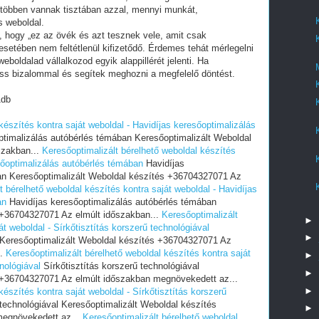
 többen vannak tisztában azzal, mennyi munkát,
s weboldal.
i, hogy „ez az övék és azt tesznek vele, amit csak
setében nem feltétlenül kifizetődő. Érdemes tehát mérlegelni
eboldalad vállalkozod egyik alappillérét jelenti. Ha
ess bizalommal és segítek meghozni a megfelelő döntést.
1db
készítés kontra saját weboldal - Havidíjas keresőoptimalizálás
timalizálás autóbérlés témában Keresőoptimalizált Weboldal
szakban...
Keresőoptimalizált bérelhető weboldal készítés
esőoptimalizálás autóbérlés témában
Havidíjas
an Keresőoptimalizált Weboldal készítés +36704327071 Az
t bérelhető weboldal készítés kontra saját weboldal - Havidíjas
an
Havidíjas keresőoptimalizálás autóbérlés témában
 +36704327071 Az elmúlt időszakban...
Keresőoptimalizált
►
át weboldal - Sírkőtisztítás korszerű technológiával
►
l Keresőoptimalizált Weboldal készítés +36704327071 Az
..
Keresőoptimalizált bérelhető weboldal készítés kontra saját
►
nológiával
Sírkőtisztítás korszerű technológiával
►
 +36704327071 Az elmúlt időszakban megnövekedett az...
►
készítés kontra saját weboldal - Sírkőtisztítás korszerű
 technológiával Keresőoptimalizált Weboldal készítés
►
megnövekedett az...
Keresőoptimalizált bérelhető weboldal