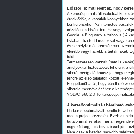
Először is: mit jelent az, hogy kere
A keresőoptimalizált weboldal kifejez
érdeklődők, a vásárlók könnyebben ráta
konkurenseket. Az internetes vásárlók
nézelődni a kívánt termék vagy szolgál
Google, a Bing vagy a Yahoo is.) A ker
listában: fizetett hirdetéssel vagy k
és semelyik más keresőmotor üzemeltet
előrébb vagy hátrébb a tartalmakat. Eg
talál.
Természetesen vannak (nem is kevés) 
amelyekkel biztosabbak lehetünk a s
sikerét pedig alátámasztja, hogy megb
rendre az első találatok között jelenn
Függetlenül attól, hogy bérelhető webo
sikereid megnöveléséhez a keresőoptim
VOLVO S90 2.0 T6 keresőoptimalizál
A keresőoptimalizált bérelhető webo
Ha keresőoptimalizált bérelhető webold
meg a project kezdetén. Ezek az oldal
tartalommal és akár már a megrendelés
nagy költség, sok tervezéssel jár – ez
Nem csak a kezdeti nagyobb befekteté