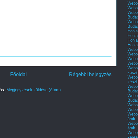
Webol
Webol
Webol
Buda
Webol
Buda
Honla
Honla
Honla
Honla
Webol
Webol
Webol
Webol
Webol
készí
Főoldal
Régebbi bejegyzés
Webol
készí
Webol
zás:
Megjegyzések küldése (Atom)
Buda
Webol
Buda
Webol
Webol
Webol
árak
Webol
árak
Webol
keres