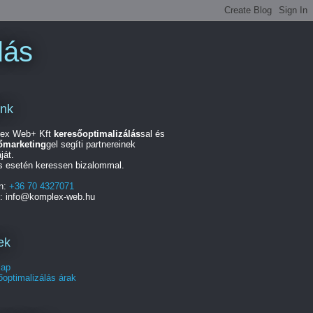
lás
unk
ex Web+ Kft
keresőoptimalizálás
sal és
őmarketing
gel segíti partnereinek
ját.
s esetén keressen bizalommal.
on:
+36 70 4327071
l: info@komplex-web.hu
ek
lap
optimalizálás árak