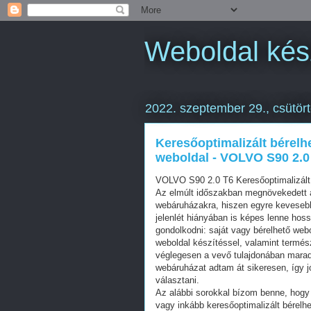
Weboldal kész
2022. szeptember 29., csütör
Keresőoptimalizált bérelh
weboldal - VOLVO S90 2.0
VOLVO S90 2.0 T6 Keresőoptimalizál
Az elmúlt időszakban megnövekedett a
webáruházakra, hiszen egyre kevesebb 
jelenlét hiányában is képes lenne hos
gondolkodni: saját vagy bérelhető web
weboldal készítéssel, valamint termés
véglegesen a vevő tulajdonában mara
webáruházat adtam át sikeresen, így j
választani.
Az alábbi sorokkal bízom benne, hogy 
vagy inkább keresőoptimalizált bérelhe