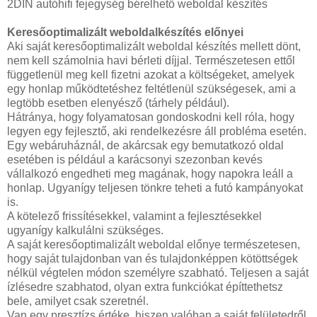
2DIN autóhifi fejegység bérelhető weboldal készítés
Keresőoptimalizált weboldalkészítés előnyei
Aki saját keresőoptimalizált weboldal készítés mellett dönt,
nem kell számolnia havi bérleti díjjal. Természetesen ettől
függetlenül meg kell fizetni azokat a költségeket, amelyek
egy honlap működtetéshez feltétlenül szükségesek, ami a
legtöbb esetben elenyésző (tárhely például).
Hátránya, hogy folyamatosan gondoskodni kell róla, hogy
legyen egy fejlesztő, aki rendelkezésre áll probléma esetén.
Egy webáruháznál, de akárcsak egy bemutatkozó oldal
esetében is például a karácsonyi szezonban kevés
vállalkozó engedheti meg magának, hogy napokra leáll a
honlap. Ugyanígy teljesen tönkre teheti a futó kampányokat
is.
A kötelező frissítésekkel, valamint a fejlesztésekkel
ugyanígy kalkulálni szükséges.
A saját keresőoptimalizált weboldal előnye természetesen,
hogy saját tulajdonban van és tulajdonképpen kötöttségek
nélkül végtelen módon személyre szabható. Teljesen a saját
ízlésedre szabhatod, olyan extra funkciókat építtethetsz
bele, amilyet csak szeretnél.
Van egy presztízs értéke, hiszen valóban a saját felületedről