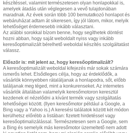
készítéssel, valamint természetesen olyan honlapokkal is,
amelyek átadás után véglegesen a vevő tulajdonában
maradnak. Az évek során több 100 bemutatkozó honlapot és
webáruházat adtam át sikeresen, így jól látom, mikor, melyik
lehetőséget érdemesebb inkább választani.
Az alábbi sorokkal bízom benne, hogy segíthetek döntést
hozni abban, hogy saját weboldalt nyiss vagy inkább
keresőoptimalizált bérelhető weboldal készítés szolgáltatást
válassz.
Először is: mit jelent az, hogy keresőoptimalizált?
A keresőoptimalizált weboldal kifejezés már sokak számára
ismerős lehet. Elsődleges célja, hogy az érdeklődők, a
vásárlók könnyebben rátaláljanak a honlapodra, sőt, előbb
találjanak meg téged, mint a konkurenseket. Az internetes
vásárlók általában valamelyik keresőmotoron keresztül
kezdenek el nézelődni a kívánt termék vagy szolgáltatás
lehetőségei között. (Ilyen keresőmotor például a Google, a
Bing vagy a Yahoo is.) A keresési találatok között két módon
kerülhetsz előrébb a listában: fizetett hirdetéssel vagy
keresőoptimalizálással. Természetesen sem a Google, sem
a Bing és semelyik más keresőmotor üzemeltető nem adott