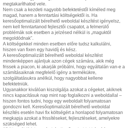
megtakaríthatod vele.
Nem csak a kezdeti nagyobb befektetéstől kíméled meg
magad, hanem a fenntartási költségektől is. Ha
keresőoptimalizált bérelhető weboldal készítést igényelsz,
nem kell fenntartanod fejlesztői csapatot, a felmerülő
problémák sok esetben a jelzésed nélkül is „maguktól
megoldódnak".
A költségekkel minden esetben előre tudsz kalkulálni,
hiszen van fixen egy havidíj és kész.
A keresőoptimalizált bérelhető weboldal készítést
mindenképpen ajánljuk azon cégek számára, akik még
frissek a piacon, ki akarják próbálni, hogy egyáltalán van-e a
számításaiknak megfelelő igény a termékükre,
szolgáltatásukra anélkül, hogy nagyobbat kellene
befektetniük.
Ugyanakkor kiválóan kiszolgálja azokat a cégeket, akiknek
nincs kapacitásuk nap mint nap foglalkozni a weboldallal –
hiszen fontos tudni, hogy egy weboldalt folyamatosan
gondozni kell. Keresőoptimalizált bérelhető weboldal
készítés esetén havi fix költségért a honlapod folyamatosan
megkapja azokat a frissítéseket, fejlesztéseket, amelyekre
szükséged lehet.