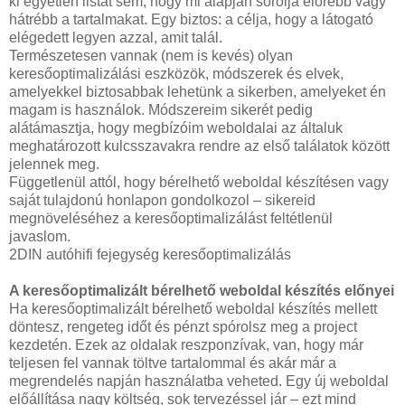
ki egyetlen listát sem, hogy mi alapján sorolja előrébb vagy
hátrébb a tartalmakat. Egy biztos: a célja, hogy a látogató
elégedett legyen azzal, amit talál.
Természetesen vannak (nem is kevés) olyan
keresőoptimalizálási eszközök, módszerek és elvek,
amelyekkel biztosabbak lehetünk a sikerben, amelyeket én
magam is használok. Módszereim sikerét pedig
alátámasztja, hogy megbízóim weboldalai az általuk
meghatározott kulcsszavakra rendre az első találatok között
jelennek meg.
Függetlenül attól, hogy bérelhető weboldal készítésen vagy
saját tulajdonú honlapon gondolkozol – sikereid
megnöveléséhez a keresőoptimalizálást feltétlenül
javaslom.
2DIN autóhifi fejegység keresőoptimalizálás
A keresőoptimalizált bérelhető weboldal készítés előnyei
Ha keresőoptimalizált bérelhető weboldal készítés mellett
döntesz, rengeteg időt és pénzt spórolsz meg a project
kezdetén. Ezek az oldalak reszponzívak, van, hogy már
teljesen fel vannak töltve tartalommal és akár már a
megrendelés napján használatba veheted. Egy új weboldal
előállítása nagy költség, sok tervezéssel jár – ezt mind