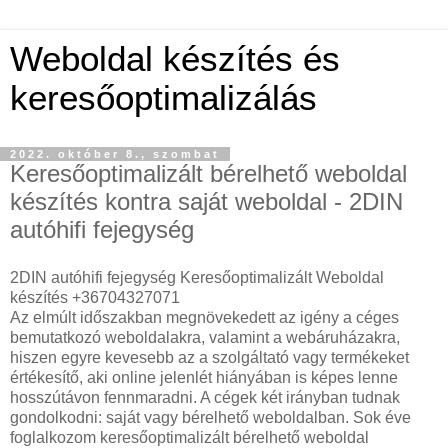
Weboldal készítés és
keresőoptimalizálás
2022. október 8., szombat
Keresőoptimalizált bérelhető weboldal
készítés kontra saját weboldal - 2DIN
autóhifi fejegység
2DIN autóhifi fejegység Keresőoptimalizált Weboldal
készítés +36704327071
Az elmúlt időszakban megnövekedett az igény a céges
bemutatkozó weboldalakra, valamint a webáruházakra,
hiszen egyre kevesebb az a szolgáltató vagy termékeket
értékesítő, aki online jelenlét hiányában is képes lenne
hosszútávon fennmaradni. A cégek két irányban tudnak
gondolkodni: saját vagy bérelhető weboldalban. Sok éve
foglalkozom keresőoptimalizált bérelhető weboldal