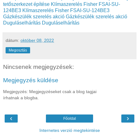
tetőszerkezet építése
Klímaszerelés Fisher FSAI-SU-
124BE3
Klímaszerelés Fisher FSAI-SU-124BE3
Gázkészülék szerelés akció
Gázkészülék szerelés akció
Duguláselhárítás
Duguláselhárítás
dátum:
október 08, 2022
Megosztás
Nincsenek megjegyzések:
Megjegyzés küldése
Megjegyzés: Megjegyzéseket csak a blog tagjai
írhatnak a blogba.
‹
›
Főoldal
Internetes verzió megtekintése