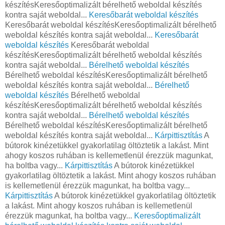
készítésKeresőoptimalizált bérelhető weboldal készítés
kontra saját weboldal...
Keresőbarát weboldal készítés
Keresőbarát weboldal készítésKeresőoptimalizált bérelhető
weboldal készítés kontra saját weboldal...
Keresőbarát
weboldal készítés
Keresőbarát weboldal
készítésKeresőoptimalizált bérelhető weboldal készítés
kontra saját weboldal...
Bérelhető weboldal készítés
Bérelhető weboldal készítésKeresőoptimalizált bérelhető
weboldal készítés kontra saját weboldal...
Bérelhető
weboldal készítés
Bérelhető weboldal
készítésKeresőoptimalizált bérelhető weboldal készítés
kontra saját weboldal...
Bérelhető weboldal készítés
Bérelhető weboldal készítésKeresőoptimalizált bérelhető
weboldal készítés kontra saját weboldal...
Kárpittisztítás
A
bútorok kinézetükkel gyakorlatilag öltöztetik a lakást. Mint
ahogy koszos ruhában is kellemetlenül érezzük magunkat,
ha boltba vagy...
Kárpittisztítás
A bútorok kinézetükkel
gyakorlatilag öltöztetik a lakást. Mint ahogy koszos ruhában
is kellemetlenül érezzük magunkat, ha boltba vagy...
Kárpittisztítás
A bútorok kinézetükkel gyakorlatilag öltöztetik
a lakást. Mint ahogy koszos ruhában is kellemetlenül
érezzük magunkat, ha boltba vagy...
Keresőoptimalizált