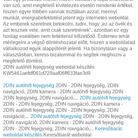
van szó, amit megfelelő kivitelezés esetén mindenki értékel,
hiszen egyre többen vannak tisztában azzal, mennyi
munkát, energiabefektetést jelent egy internetes weboldal.
Az emberek szeretnek birtokolni, tudni, hogy „ez az övék és
azt tesznek vele, amit csak szeretnének", azonban ez egy
honlap esetében nem feltétlenül kifizetődő. Érdemes tehát
mérlegelni a végső döntéshozatal előtt, hiszen a weboldalad
vállalkozod egyik alappillérét jelenti. Ha bizonytalan vagy a
választásban, keress bizalommal és segítek meghozni a
megfelelő döntést.
2DIN autóhifi fejegység weboldal készítés
KW5461aefdf061d229aaf06ff633fae3d9
2DIN autóhifi fejegység
2DIN - 2DIN fejegység, 2DIN
navigáció, 2DIN kamera - 2DIN autóhifi fejegység 2DIN -
2DIN fejegység, 2DIN navigáció,...
2DIN autóhifi fejegység
2DIN - 2DIN fejegység, 2DIN navigáció, 2DIN kamera -
2DIN autóhifi fejegység 2DIN - 2DIN fejegység, 2DIN
navigáció,...
2DIN autóhifi fejegység
2DIN - 2DIN fejegység,
2DIN navigáció, 2DIN kamera - 2DIN autóhifi fejegység
2DIN - 2DIN fejegység, 2DIN navigáció,...
Keresőbarát
weboldal készítés
Keresőbarát weboldal