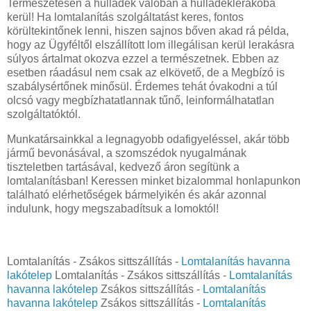
Természetesen a hulladék valóban a hulladéklerakóba
kerül! Ha lomtalanítás szolgáltatást keres, fontos
körültekintőnek lenni, hiszen sajnos bőven akad rá példa,
hogy az Ügyféltől elszállított lom illegálisan kerül lerakásra
súlyos ártalmat okozva ezzel a természetnek. Ebben az
esetben ráadásul nem csak az elkövető, de a Megbízó is
szabálysértőnek minősül. Érdemes tehát óvakodni a túl
olcsó vagy megbízhatatlannak tűnő, leinformálhatatlan
szolgáltatóktól.
Munkatársainkkal a legnagyobb odafigyeléssel, akár több
jármű bevonásával, a szomszédok nyugalmának
tiszteletben tartásával, kedvező áron segítünk a
lomtalanításban! Keressen minket bizalommal honlapunkon
található elérhetőségek bármelyikén és akár azonnal
indulunk, hogy megszabadítsuk a lomoktól!
Lomtalanítás - Zsákos sittszállítás -
Lomtalanítás havanna
lakótelep
Lomtalanítás - Zsákos sittszállítás -
Lomtalanítás
havanna lakótelep
Zsákos sittszállítás -
Lomtalanítás
havanna lakótelep
Zsákos sittszállítás -
Lomtalanítás