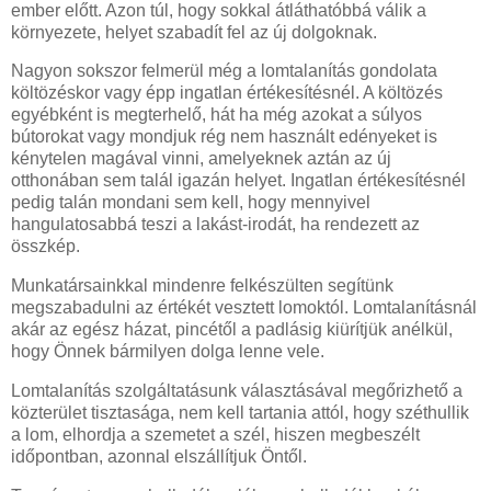
ember előtt. Azon túl, hogy sokkal átláthatóbbá válik a
környezete, helyet szabadít fel az új dolgoknak.
Nagyon sokszor felmerül még a lomtalanítás gondolata
költözéskor vagy épp ingatlan értékesítésnél. A költözés
egyébként is megterhelő, hát ha még azokat a súlyos
bútorokat vagy mondjuk rég nem használt edényeket is
kénytelen magával vinni, amelyeknek aztán az új
otthonában sem talál igazán helyet. Ingatlan értékesítésnél
pedig talán mondani sem kell, hogy mennyivel
hangulatosabbá teszi a lakást-irodát, ha rendezett az
összkép.
Munkatársainkkal mindenre felkészülten segítünk
megszabadulni az értékét vesztett lomoktól. Lomtalanításnál
akár az egész házat, pincétől a padlásig kiürítjük anélkül,
hogy Önnek bármilyen dolga lenne vele.
Lomtalanítás szolgáltatásunk választásával megőrizhető a
közterület tisztasága, nem kell tartania attól, hogy széthullik
a lom, elhordja a szemetet a szél, hiszen megbeszélt
időpontban, azonnal elszállítjuk Öntől.