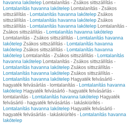
havanna lakótelep
Lomtalanítás - Zsákos sittszállítás -
Lomtalanítás havanna lakótelep
Lomtalanítás - Zsákos
sittszállítás -
Lomtalanítás havanna lakótelep
Zsákos
sittszállítás -
Lomtalanítás havanna lakótelep
Zsákos
sittszállítás -
Lomtalanítás havanna lakótelep
Lomtalanítás -
Zsákos sittszállítás -
Lomtalanítás havanna lakótelep
Lomtalanítás - Zsákos sittszállítás -
Lomtalanítás havanna
lakótelep
Zsákos sittszállítás -
Lomtalanítás havanna
lakótelep
Zsákos sittszállítás -
Lomtalanítás havanna
lakótelep
Lomtalanítás - Zsákos sittszállítás -
Lomtalanítás
havanna lakótelep
Lomtalanítás - Zsákos sittszállítás -
Lomtalanítás havanna lakótelep
Zsákos sittszállítás -
Lomtalanítás havanna lakótelep
Zsákos sittszállítás -
Lomtalanítás havanna lakótelep
Hagyaték felvásárló -
hagyaték felvásárlás - lomtalanítás -
Lomtalanítás havanna
lakótelep
Hagyaték felvásárló - hagyaték felvásárlás -
lomtalanítás -
Lomtalanítás havanna lakótelep
Hagyaték
felvásárló - hagyaték felvásárlás - lakáskiürítés -
Lomtalanítás havanna lakótelep
Hagyaték felvásárló -
hagyaték felvásárlás - lakáskiürítés -
Lomtalanítás havanna
lakótelep