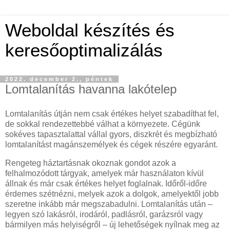
Weboldal készítés és
keresőoptimalizálás
2022. december 2., péntek
Lomtalanítás havanna lakótelep
Lomtalanítás útján nem csak értékes helyet szabadíthat fel,
de sokkal rendezettebbé válhat a környezete. Cégünk
sokéves tapasztalattal vállal gyors, diszkrét és megbízható
lomtalanítást magánszemélyek és cégek részére egyaránt.
Rengeteg háztartásnak okoznak gondot azok a
felhalmozódott tárgyak, amelyek már használaton kívül
állnak és már csak értékes helyet foglalnak. Időről-időre
érdemes szétnézni, melyek azok a dolgok, amelyektől jobb
szeretne inkább már megszabadulni. Lomtalanítás után –
legyen szó lakásról, irodáról, padlásról, garázsról vagy
bármilyen más helyiségről – új lehetőségek nyílnak meg az