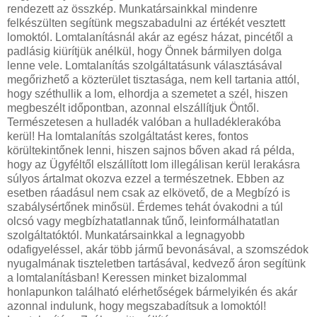
rendezett az összkép. Munkatársainkkal mindenre
felkészülten segítünk megszabadulni az értékét vesztett
lomoktól. Lomtalanításnál akár az egész házat, pincétől a
padlásig kiürítjük anélkül, hogy Önnek bármilyen dolga
lenne vele. Lomtalanítás szolgáltatásunk választásával
megőrizhető a közterület tisztasága, nem kell tartania attól,
hogy széthullik a lom, elhordja a szemetet a szél, hiszen
megbeszélt időpontban, azonnal elszállítjuk Öntől.
Természetesen a hulladék valóban a hulladéklerakóba
kerül! Ha lomtalanítás szolgáltatást keres, fontos
körültekintőnek lenni, hiszen sajnos bőven akad rá példa,
hogy az Ügyféltől elszállított lom illegálisan kerül lerakásra
súlyos ártalmat okozva ezzel a természetnek. Ebben az
esetben ráadásul nem csak az elkövető, de a Megbízó is
szabálysértőnek minősül. Érdemes tehát óvakodni a túl
olcsó vagy megbízhatatlannak tűnő, leinformálhatatlan
szolgáltatóktól. Munkatársainkkal a legnagyobb
odafigyeléssel, akár több jármű bevonásával, a szomszédok
nyugalmának tiszteletben tartásával, kedvező áron segítünk
a lomtalanításban! Keressen minket bizalommal
honlapunkon található elérhetőségek bármelyikén és akár
azonnal indulunk, hogy megszabadítsuk a lomoktól!