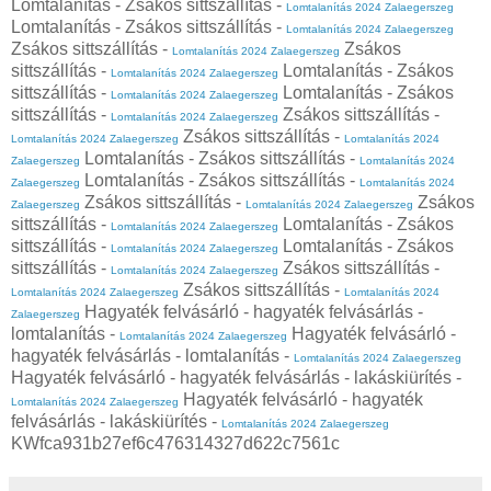
Lomtalanítás - Zsákos sittszállítás -
Lomtalanítás 2024 Zalaegerszeg
Lomtalanítás - Zsákos sittszállítás -
Lomtalanítás 2024 Zalaegerszeg
Zsákos sittszállítás -
Zsákos
Lomtalanítás 2024 Zalaegerszeg
sittszállítás -
Lomtalanítás - Zsákos
Lomtalanítás 2024 Zalaegerszeg
sittszállítás -
Lomtalanítás - Zsákos
Lomtalanítás 2024 Zalaegerszeg
sittszállítás -
Zsákos sittszállítás -
Lomtalanítás 2024 Zalaegerszeg
Zsákos sittszállítás -
Lomtalanítás 2024 Zalaegerszeg
Lomtalanítás 2024
Lomtalanítás - Zsákos sittszállítás -
Zalaegerszeg
Lomtalanítás 2024
Lomtalanítás - Zsákos sittszállítás -
Zalaegerszeg
Lomtalanítás 2024
Zsákos sittszállítás -
Zsákos
Zalaegerszeg
Lomtalanítás 2024 Zalaegerszeg
sittszállítás -
Lomtalanítás - Zsákos
Lomtalanítás 2024 Zalaegerszeg
sittszállítás -
Lomtalanítás - Zsákos
Lomtalanítás 2024 Zalaegerszeg
sittszállítás -
Zsákos sittszállítás -
Lomtalanítás 2024 Zalaegerszeg
Zsákos sittszállítás -
Lomtalanítás 2024 Zalaegerszeg
Lomtalanítás 2024
Hagyaték felvásárló - hagyaték felvásárlás -
Zalaegerszeg
lomtalanítás -
Hagyaték felvásárló -
Lomtalanítás 2024 Zalaegerszeg
hagyaték felvásárlás - lomtalanítás -
Lomtalanítás 2024 Zalaegerszeg
Hagyaték felvásárló - hagyaték felvásárlás - lakáskiürítés -
Hagyaték felvásárló - hagyaték
Lomtalanítás 2024 Zalaegerszeg
felvásárlás - lakáskiürítés -
Lomtalanítás 2024 Zalaegerszeg
KWfca931b27ef6c476314327d622c7561c