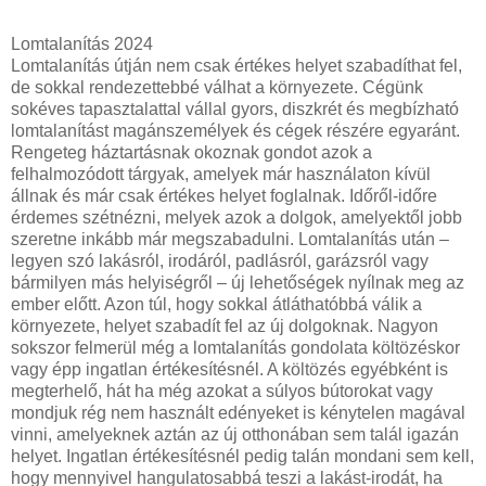
Lomtalanítás 2024
Lomtalanítás útján nem csak értékes helyet szabadíthat fel,
de sokkal rendezettebbé válhat a környezete. Cégünk
sokéves tapasztalattal vállal gyors, diszkrét és megbízható
lomtalanítást magánszemélyek és cégek részére egyaránt.
Rengeteg háztartásnak okoznak gondot azok a
felhalmozódott tárgyak, amelyek már használaton kívül
állnak és már csak értékes helyet foglalnak. Időről-időre
érdemes szétnézni, melyek azok a dolgok, amelyektől jobb
szeretne inkább már megszabadulni. Lomtalanítás után –
legyen szó lakásról, irodáról, padlásról, garázsról vagy
bármilyen más helyiségről – új lehetőségek nyílnak meg az
ember előtt. Azon túl, hogy sokkal átláthatóbbá válik a
környezete, helyet szabadít fel az új dolgoknak. Nagyon
sokszor felmerül még a lomtalanítás gondolata költözéskor
vagy épp ingatlan értékesítésnél. A költözés egyébként is
megterhelő, hát ha még azokat a súlyos bútorokat vagy
mondjuk rég nem használt edényeket is kénytelen magával
vinni, amelyeknek aztán az új otthonában sem talál igazán
helyet. Ingatlan értékesítésnél pedig talán mondani sem kell,
hogy mennyivel hangulatosabbá teszi a lakást-irodát, ha